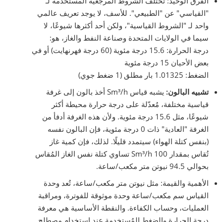
الفرق الوحيد: تختلف الشروط المرجعية المستخدمة لـ
"القياسي" عن "الطبيعي". للأسف، لا يوجد تعريف عالمي
واحد لـ "الشروط القياسية"، ولكن أحد أكثرها شيوعًا، لا
سيما في الولايات المتحدة وصناعة النفط والغاز، هو:
درجة الحرارة: 15.6 درجة مئوية (60 درجة فهرنهايت) أو في
بعض الأحيان 15 درجة مئوية
الضغط: 1.01325 بار مطلق (1 ضغط جوي)
تشبيه البالون:
يشبه قياس Sm³/h أخذ بالون إلى غرفة
قياسية مختلفة، مُعدّلة على درجة حرارة محيطة أكثر
شيوعًا، مثل 15.6 درجة مئوية. ولأن هذه الغرفة أدفأ من
الغرفة "العادية" ذات 0 درجة مئوية، فإن البالون نفسه
(بنفس كتلة الهواء) سيتمدد قليلًا. لذلك، فإن كمية غاز
تُقاس بمقدار 100 Sm³/h تساوي كتلة نفس الغاز المُقاس
بحوالي 94.5 نيوتن متر مكعب/ساعة.
الأهمية والقيمة: مثل نيوتن متر مكعب/ساعة، تُعد وحدة
القياس سم مكعب/ساعة وحدة موثوقة للفوترة، ومراقبة
العمليات، وحساب الكفاءة. والنقطة الأساسية هي معرفة
درجة الحرارة والضغط المُستخدمة عند استخدام مصطلح