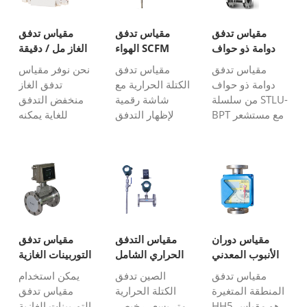
مقياس تدفق
مقياس تدفق
مقياس تدفق
دوامة ذو حواف
الهواء SCFM
الغاز مل / دقيقة
مع تعويض
مقياس تدفق
مقياس تدفق
نحن نوفر مقياس
دوامة ذو حواف
الكتلة الحرارية مع
تدفق الغاز
من سلسلة STLU-
شاشة رقمية
منخفض التدفق
BPT مع مستشعر
لإظهار التدفق
للغاية يمكنه
درجة حرارة مدمج
الفوري للهواء
اكتشاف الهواء ،
وتعويض مستشعر
وتدفق الهواء
الهيدروجين ، الغاز
الضغط هو الخيار
الكلي: وحدات
المختلط ، الغاز
الأمثل لقياس
التدفق الفوري
الحيوي ، ثاني
تدفق الغاز أو
المتاحة: SCFM ،
أكسيد الكربون ،
البخار (البخار
g / min ، g / s ،
N2 ، غاز
المشبع والبخار
Kg / min ، Kg / h
الأكسجين بمعدل
المحموم) ...
، Nm3 / h ،
تدفق صغير جدًا
مقياس دوران
مقياس التدفق
مقياس تدفق
Nm3 / min ، NL
حتى مع حوالي 2
الأنبوب المعدني
الحراري الشامل
التوربينات الغازية
/ h ، NL / m...
مل / دقيقة.
مع درجة الحرارة
مقياس تدفق
الصين تدفق
يمكن استخدام
والضغط.
المنطقة المتغيرة
الكتلة الحرارية
مقياس تدفق
تعويضات
HH5 هو مقياس
متر بسعر رخيص.
التوربينات الغازية