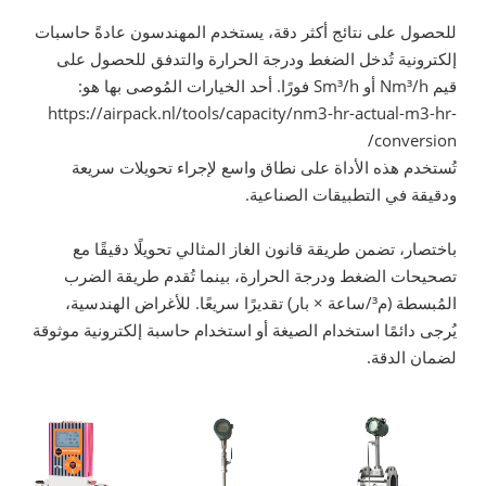
للحصول على نتائج أكثر دقة، يستخدم المهندسون عادةً حاسبات
إلكترونية تُدخل الضغط ودرجة الحرارة والتدفق للحصول على
قيم Nm³/h أو Sm³/h فورًا. أحد الخيارات المُوصى بها هو:
https://airpack.nl/tools/capacity/nm3-hr-actual-m3-hr-
conversion/
تُستخدم هذه الأداة على نطاق واسع لإجراء تحويلات سريعة
ودقيقة في التطبيقات الصناعية.
باختصار، تضمن طريقة قانون الغاز المثالي تحويلًا دقيقًا مع
تصحيحات الضغط ودرجة الحرارة، بينما تُقدم طريقة الضرب
المُبسطة (م³/ساعة × بار) تقديرًا سريعًا. للأغراض الهندسية،
يُرجى دائمًا استخدام الصيغة أو استخدام حاسبة إلكترونية موثوقة
لضمان الدقة.