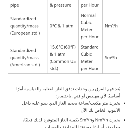
pipe
& pressure
per Hour
Normal
Standardized
Cubic
quantity/mass
0°C & 1 atm
Nm³/h
Meter
(European std.)
per Hour
15.6°C (60°F)
Standard
Standardized
& 1 atm
Cubic
quantity/mass
Sm³/h
(Common US
Meter
(American std.)
std.)
per Hour
يُعد فهم الفرق بين وحدات تدفق الغاز الفعلية والقياسية أمرًا
أساسيًا لأي مهندس أو فني. باختصار:
يخبرك متر مكعب/ساعة بحجم الغاز الذي يبدو عليه داخل
الأنبوب الخاص بك الآن.
يخبرك Nm³/h وSm³/h بكمية الغاز المتوفرة لديك فعليًا،
مما يوفر أساسًا مستقرًا للمقارنة والحساب.