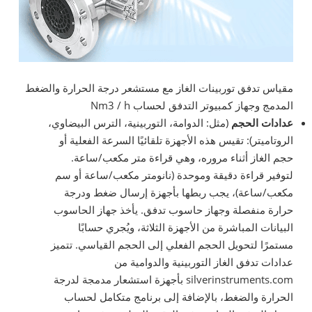
مقياس تدفق توربينات الغاز مع مستشعر درجة الحرارة والضغط
المدمج وجهاز كمبيوتر التدفق لحساب Nm3 / h
عدادات الحجم
(مثل: الدوامة، التوربينية، الترس البيضاوي،
الروتاميتر): تقيس هذه الأجهزة تلقائيًا السرعة الفعلية أو
حجم الغاز أثناء مروره، وهي قراءة متر مكعب/ساعة.
لتوفير قراءة دقيقة وموحدة (نانومتر مكعب/ساعة أو سم
مكعب/ساعة)، يجب ربطها بأجهزة إرسال ضغط ودرجة
حرارة منفصلة وجهاز حاسوب تدفق. يأخذ جهاز الحاسوب
البيانات المباشرة من الأجهزة الثلاثة، ويُجري حسابًا
مستمرًا لتحويل الحجم الفعلي إلى الحجم القياسي. تتميز
عدادات تدفق الغاز التوربينية والدوامية من
silverinstruments.com بأجهزة استشعار مدمجة لدرجة
الحرارة والضغط، بالإضافة إلى برنامج متكامل لحساب