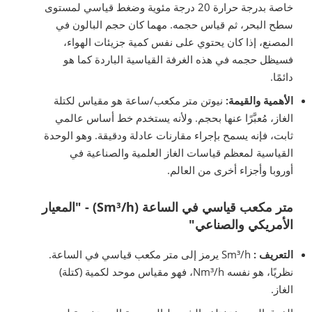
خاصة بدرجة حرارة 20 درجة مئوية وضغط قياسي لمستوى
سطح البحر، ثم قياس حجمه. مهما كان حجم البالون في
المصنع، إذا كان يحتوي على نفس كمية جزيئات الهواء،
فسيظل حجمه في هذه الغرفة القياسية الباردة كما هو
دائمًا.
الأهمية والقيمة:
نيوتن متر مكعب/ساعة هو مقياس لكتلة
الغاز، مُعبَّرًا عنها بحجم. ولأنه يستخدم خط أساس عالمي
ثابت، فإنه يسمح بإجراء مقارنات عادلة ودقيقة. وهو الوحدة
القياسية لمعظم قياسات الغاز العلمية والصناعية في
أوروبا وأجزاء أخرى من العالم.
متر مكعب قياسي في الساعة (Sm³/h) - "المعيار
الأمريكي والصناعي"
التعريف
:
Sm³/h يرمز إلى متر مكعب قياسي في الساعة.
نظريًا، هو نفسه Nm³/h، فهو مقياس موحد لكمية (كتلة)
الغاز.