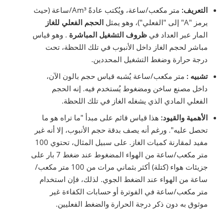
التعريف:
متر مكعب/ساعة، ويُكتب عادةً Am³/ساعة (حيث
يرمز "A" إلى "الفعلي")، وهو يمثل
الحجم الفعلي للغاز
المار عبر العداد في
ظروف التشغيل المباشرة
. وهو قياس
مباشر لحجم الغاز داخل الأنبوب في تلك اللحظة، تحت
درجة حرارة وضغط التشغيل المحددين.
تشبيه
:
متر مكعب/ساعة يُشبه قياس حجم بالون الآن،
داخل مصنع ساخن ومضغوط يُستخدم فيه. إنه الحجم
الفعلي المادي الذي يشغله الغاز في تلك اللحظة.
الأهمية والقيود:
هذا قياس قائم على مبدأ "ما تراه هو ما
تحصل عليه". ورغم أنه يصف بدقة حجم الأنبوب، إلا أنه غير
مفيد لمقارنة كميات الغاز. على سبيل المثال، تحتوي 100
متر مكعب/ساعة من الهواء المضغوط عند ضغط 7 بار على
جزيئات هواء (كتلة) أكثر بثماني مرات من 100 متر مكعب/
ساعة من الهواء عند الضغط الجوي. لذلك، فإن استخدام
متر مكعب/ساعة في الفوترة أو حسابات الكفاءة غير
موثوق به دون ذكر درجة الحرارة والضغط الفعليين.