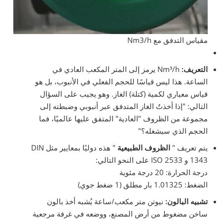
مقياس التدفق مع Nm3/h
التعريف:
Nm³/h يرمز إلى المتر المكعب العادي في
الساعة. هذا ليس قياسًا للحجم الفعلي في الأنبوب، بل هو
قياس معياري لكمية (كتلة) الغاز. وهو يجيب على السؤال
التالي: "إذا أخذتُ الغاز المتدفق عبر أنبوبي وضبطته إلى
مجموعة من الظروف "العادية" المتفق عليها عالميًا، فما
الحجم الذي سيشغله؟"
يتم تعريف "
الظروف الطبيعية
" هذه دوليًا بمعايير مثل DIN
1343 و ISO 2533 على النحو التالي:
درجة الحرارة: 20 درجة مئوية
الضغط: 1.01325 بار مطلق (1 ضغط جوي)
تشبيه البالون:
نيوتن متر مكعب/ساعة يُشبه أخذ بالون
ساخن مضغوط من أرض المصنع، ووضعه في غرفة مرجعية