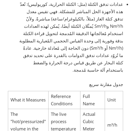
عدادات تدفق الكتلة (مثل: الكتلة الحرارية، كوريوليس): تُعدّ
هذه الأجهزة الحل المباشر للمشكلة. فهي تقيس معدل
تدفق كتلة الغاز (مثلاً، بالكيلوغرام/ساعة) مباشرةً. ولأنّ
Nm³/h وSm³/h يُمثّلان الكتلة أيضًا، يُمكن لهذه العدادات
استخدام مُعالجاتها الدقيقة المُدمجة لتحويل قراءة الكتلة
بدقة وفورية إلى وحدة القياس الحجمي المُعيارية المطلوبة
(Nm³/h أو Sm³/h) دون الحاجة إلى مُعادلة خارجية. عادةً
ما تُزوّد عدادات تدفق الدوامات بالقدرة على تحديد تدفق
كتلة البخار عن طريق قياس درجة الحرارة والضغط
باستخدام آلة حاسبة مُدمجة.
جدول مقارنة سريع
Reference
Full
What it Measures
Unit
Conditions
Name
The
The live
Actual
"hot/pressurized"
process
Cubic
m³/h
volume in the
temperature
Meter