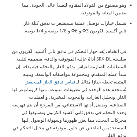
وهو مصنوع من الفولاذ المقاوم للصدأ عالي الجودة، مما
يضمن المتانة والموثوقية.
تشمل خيارات توصيل عملية مستشعرات تدفق كتلة غاز
ثاني أكسيد الكربون Φ3 و Φ6 و 1/8 بوصة و 1/4 بوصة.
في الختام، يُعد جهاز التحكم في تدفق ثاني أكسيد الكربون من
سلسلة SRK-DL أداةً عالية الموثوقية والدقة، مصممة لتلبية
المتطلبات الصارمة لقياس تدفق الغاز والتحكم فيه بدقة. إن
مبدأ عمله المتقدم، ومجموعة مواصفاته الواسعة، وبنيته
المتينة تجعله خيارًا مثاليًا لـ
قياس تدفق الغاز المنخفض
تُستخدم هذه الوحدة في تطبيقات متنوعة، منها كروماتوغرافيا
الغاز، وتحليل الغازات، والبحوث المخبرية، والعمليات
الصناعية. وبفضل أدائها الاستثنائي، من المرجح أن يتم فهرسة
وحدة التحكم في تدفق ثاني أكسيد الكربون وتصنيفها في
محركات البحث، مما يعزز ظهورها وسهولة الوصول إليها
للمستخدمين الباحثين عن حلول موثوقة في مجال التحكم في
تدفق الغاز.