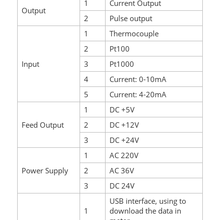
1
Current Output
Output
2
Pulse output
1
Thermocouple
2
Pt100
Input
3
Pt1000
4
Current: 0-10mA
5
Current: 4-20mA
1
DC +5V
Feed Output
2
DC +12V
3
DC +24V
1
AC 220V
Power Supply
2
AC 36V
3
DC 24V
USB interface, using to
1
download the data in