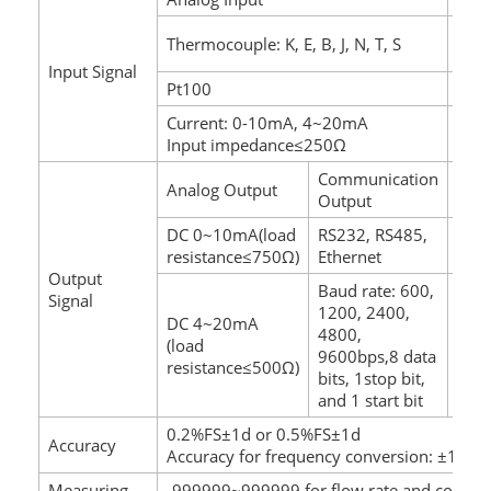
Wave
Thermocouple: K, E, B, J, N, T, S
Tria
Input Signal
Pt100
Ampl
Current: 0-10mA, 4~20mA
Fre
Input impedance≤250Ω
Spec
Communication
Analog Output
Swit
Output
DC 0~10mA(load
RS232, RS485,
Rela
resistance≤750Ω)
Ethernet
hyst
Output
Baud rate: 600,
Signal
1200, 2400,
DC 4~20mA
AC2
4800,
(load
DC24
9600bps,8 data
resistance≤500Ω)
load
bits, 1stop bit,
and 1 start bit
0.2%FS±1d or 0.5%FS±1d
Accuracy
Accuracy for frequency conversion: ±1 puls
Measuring
-999999~999999 for flow rate and compen