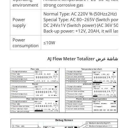
environment
strong corrosive gas
Normal Type: AC 220V % (50Hz±2Hz)
Power
Special Type: AC 80~265V (Switch power)
supply
DC 24V±1V (Switch power) (AC 36V 50Hz±
Back-up power: +12V, 20AH, it will last 72
Power
≤10W
consumption
شاشة عرض AJ Flow Meter Totalizer