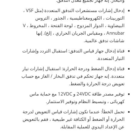
والبخار. إنه جهاز تجميع معدل التدفق.
إدخال إشارات مستشعرات التدفق المتعددة (مثل VSF ،
التوربينات ، الكهرومغناطيسية ، الجذور ، التروس
البيضاوية ، الدوار المزدوج ، لوحة الفتحة ، المخروط V ،
Annubar ، ومقياس الجريان الحراري ، إلخ). إنها
شاشات تدفق عالمية.
قناة إدخال جهاز قياس التدفق: استقبال التردد وإشارات
التيار المتعددة.
قناة إدخال الضغط ودرجة الحرارة: استقبال إشارات تيار
متعددة. إنه جهاز تحكم في تدفق البخار / الغاز مع حساب
تعويض درجة الحرارة والضغط.
توفير مصدر طاقة 24VDC و 12VDC مع حماية ماس
كهربائى ، وتبسيط النظام وتوفير الاستثمار.
تحمل الخطأ: عندما تكون إشارات قياس التعويض لدرجة
الحرارة أو الضغط أو الكثافة غير طبيعية ، فقم بالتعويض
عن الإعداد اليدوي للعملية المقابلة.