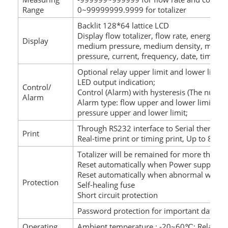
Range
0~99999999.9999 for totalizer
Backlit 128*64 lattice LCD
Display flow totalizer, flow rate, energy,
Display
medium pressure, medium density, medium 
pressure, current, frequency, date, time, A
Optional relay upper limit and lower limit 
LED output indication;
Control/
Control (Alarm) with hysteresis (The number
Alarm
Alarm type: flow upper and lower limit, te
pressure upper and lower limit;
Through RS232 interface to Serial thermal 
Print
Real-time print or timing print, Up to 8 tim
Totalizer will be remained for more than 2
Reset automatically when Power supply is
Reset automatically when abnormal worki
Protection
Self-healing fuse
Short circuit protection
Password protection for important data
Operating
Ambient temperature : -20~60℃; Relative