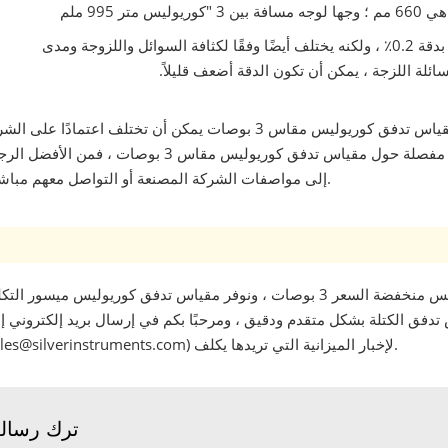
دقة مقياس تدفق كوريوليس مقاس 3 بوصات: قياسي بدقة 0.2٪ ، ولكنه يختلف أيضًا وفقًا لكثافة السوائل واللزوجة ومدى
ئلة اللزجة ، يمكن أن تكون الدقة أضعف قليلاً.
تجدر الإشارة إلى أن الميزات والإمكانيات المحددة لمقياس تدفق كوريوليس مقاس 3 بوصات يمكن أن تختلف اعتمادًا على
المصنعة والطراز. لذلك ، إذا كنت تبحث عن معلومات مفصلة حول مقياس تدفق كوريوليس مقاس 3 بوصات ، فمن ال
إلى مواصفات الشركة المصنعة أو التواصل معهم مباشرةً.
توفر أدوات الأتمتة الفضية مقاييس تدفق كوريوليس منخفضة السعر 3 بوصات ، ونوفر مقياس تدفق كوريوليس ميسور ا
تدفق الكتلة بشكل متقدم ودقيق ، ومرحبًا بكم في إرسال بريد إلكتروني إلي
(sales@silverinstruments.com) لإخبار الميزانية التي تريدها يكلف.
ترك رسال