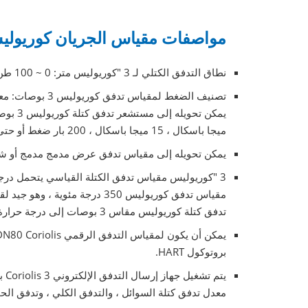
مواصفات مقياس الجريان كوريوليس مقا
نطاق التدفق الكتلي لـ 3 "كوريوليس متر: 0 ~ 100 طن / ساعة أو 61 رطل / ثانية
ميجا باسكال ، 15 ميجا باسكال ، 200 بار ضغط أو حتى 3000 رطل لكل بوصة مربعة.
يمكن تحويله إلى مقياس تدفق عرض مدمج مدمج أو شاشة عرض عن بُعد بطول 1 متر
مقياس تدفق كوريوليس 350 درجة م
تدفق كتلة كوريوليس مقاس 3 بوصات إلى درجة حرارة منخفضة للغاية تصل إلى -200 درجة مئوية.
بروتوكول HART.
معدل تدفق كتلة السوائل ، والتدفق الكلي ، وتدفق الحجم ، وخيار كثاف