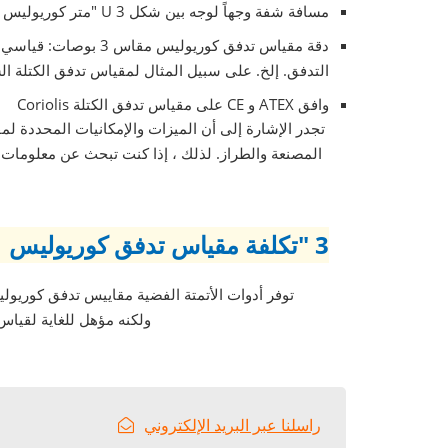
مسافة شفة وجهاً لوجه بين شكل U 3 "متر كوريوليس هي 660 مم ؛ وجها لوجه مسافة بين 3 "كوريوليس متر 995 ملم
التدفق. إلخ. على سبيل المثال لمقياس تدفق الكتلة السا
وافق ATEX و CE على مقياس تدفق الكتلة Coriolis
3 "تكلفة مقياس تدفق كوريوليس
ولكنه مؤهل للغاية لقياس 
راسلنا عبر البريد الإلكتروني