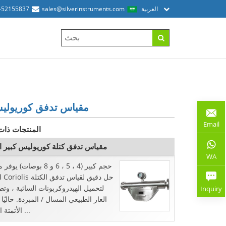
العربية
sales@silverinstruments.com
-52155837
3 "مقياس تدفق كوريول
Email
المنتجات ذات
مقياس تدفق كتلة كوريوليس كبير 
WA
حجم كبير (4 ، 5 ، 6 و 8 بوصات)
التد
لتحميل الهيدروكربونات السائبة ، وتط
Inquiry
الغاز الطبيعي المسال / المبردة. حاليًا
الأتمتة الفضية ...