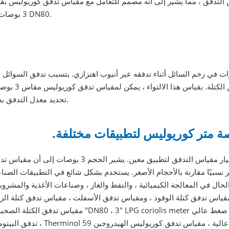
ت" إلى حجم مقياس التدفق ، مما يشير إلى أنه مصمم للتعامل مع مقياس تدفق كوريوليس ب
3 بوصات أو DN80.
 في زخم السائل أثناء تدفقه عبر أنبوب اهتزازي. يتسبب تدفق السوائل 
التواء الأنبوب ، وتتناسب كمية الالتواء مع معدل تدفق الكتلة. بقياس هذا الا
تحديد معدل التدفق بدقة.
يعد حجم مقياس التدفق اعتبارًا مهمًا عند اختيار مقياس التدفق لتطبيق معين. يشير الحجم 3 بوصات إلى أن
نسبيًا مقارنة بالأحجام الأصغر. يستخدم بشكل شائع في التطبيقات الصناع
ال في المعالجة الكيميائية ، والنفط والغاز ، وصناعات الأغذية والمشروب
كوريوليس لمقياس تدفق كتلة الوقود ، ومقياس تدفق الأسفلت ، مقياس تدفق كتلة الزيت N80
زيت بدرجة حرارة عالية ، مقياس تدفق كوريوليس الهيدروجين