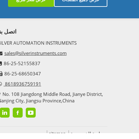
اتصل بنا
SILVER AUTOMATION INSTRUMENTS
sales@silverinstruments.com
86-25-52155837
86-25-68650347
8618936759191
No. 108 Jiangdong Middle Road, Jianye District,
anjing City, Jiangsu Province,China
سياسة الخصوصية
sitemap