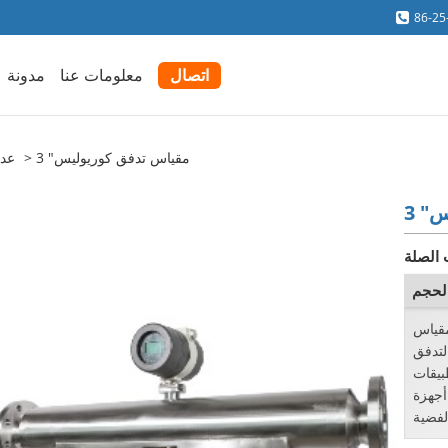
86-25
اتصال
معلومات عنا
مدونة
3 "مقياس تدفق كوريوليس
عدا
يس
 الصلة
الحجم
 يوفر مقياس
فق Coriolis حل دقيق لقياس تدفق الكتلة
بيقات
 أجهزة