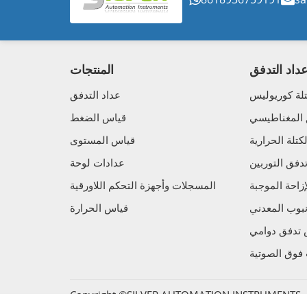
داد التدفق
المنتجات
لة كوريوليس
عداد التدفق
 المغناطيسي
قياس الضغط
تلة الحرارية
قياس المستوى
فق التوربين
عدادات لوحة
زاحة الموجبة
المسجلات وأجهزة التحكم اللاورقية
نبوب المعدني
قياس الحرارة
تدفق دوامي
فوق الصوتية
Copyright ©SILVER AUTOMATION INSTRUMENTS. Al