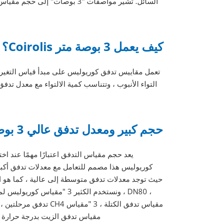
السائل. تشير مواصفات "3 بوصا
كيف يعمل 3 بوصة متر Coirolis؟
تعمل مقاييس تدفق كوريوليس على مبدأ قياس التغيرات
حجم كبير ومعدل تدفق عالي 3 بوصة متر كوريوليس لتطبيقات مختلفة.
كوريوليس هذا مصمم للتعامل مع معدلات تدفق أكبر 
حيث توجد معدلات تدفق متوسطة إلى عالية ، كما هو الح
، ونستخدم الكثير 3 "مقياس 
تدفق البيتومين ، Therminol 59 مقياس تدفق ال