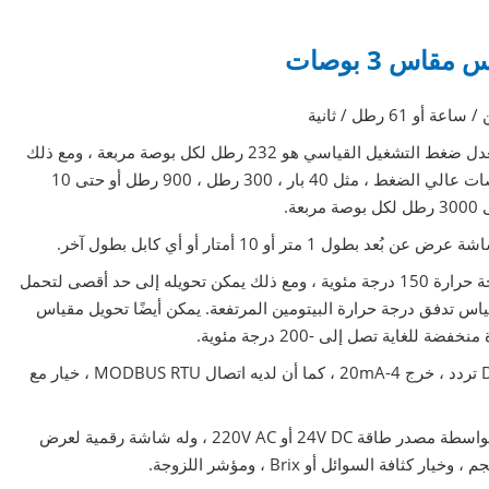
س 3 بوصات
تصنيف الضغط لمقياس تدفق كوريوليس 3 بوصات: معدل ضغط التشغيل القياسي هو 232 رطل لكل بوصة مربعة ، ومع ذلك
يمكن تحويله إلى مستشعر تدفق كتلة كوريوليس 3 بوصات عالي الضغط ، مثل 40 بار ، 300 رطل ، 900 رطل أو حتى 10
 أو 10 أمتار أو أي كابل بطول آخر.
3 "كوريوليس مقياس تدفق الكتلة القياسي يتحمل درجة حرارة 150 درجة مئوية ، ومع ذلك يمكن تحويله إلى حد أقصى لتحمل
ئوية ، وهو جيد لقياس تدفق درجة حرارة البيتومين المرتفعة. يمكن أيضًا تحويل مقياس
يمكن أن يكون لمقياس التدفق الرقمي DN80 Coriolis تردد ، خرج 4-20mA ، كما أن لديه اتصال MODBUS RTU ، خيار مع
يتم تشغيل جهاز إرسال التدفق الإلكتروني 3 Coriolis بواسطة مصدر طاقة 24V DC أو 220V AC ، وله شاشة رقمية لعرض
ة السوائل أو Brix ، ومؤشر اللزوجة.