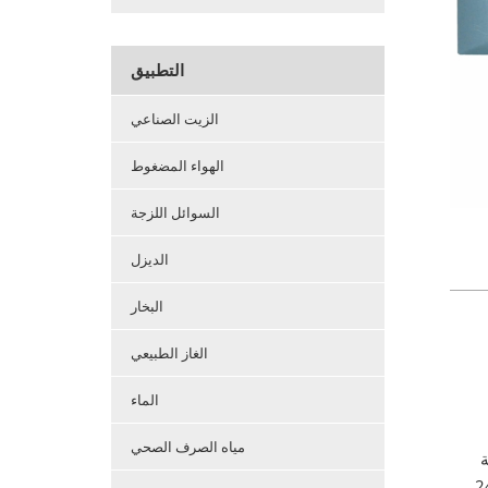
التطبيق
الزيت الصناعي
الهواء المضغوط
السوائل اللزجة
الديزل
البخار
الغاز الطبيعي
الماء
مياه الصرف الصحي
ت والمخرجات ونهاية الطاقة ؛ 100-240V