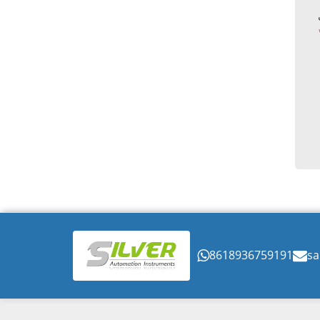
8618936759191
sa