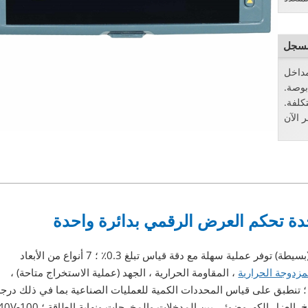
مداخل
ة من 1 إلى 4 قنوات. حجمه 3.5 بوصة.
كلفة.
وحدة تحكم العرض الرقمية أحادية الدائرة SHR-1100 (بسيطة) توفر عملية سهلة مع دقة قياس تبلغ 0.3٪ ؛ 7 أنواع من الأبعاد
مزدوجة الحرارية
، المقاومة الحرارية ، الجهد (عملية الاستخراج متاحة) ،
 ؛ تنطبق على قياس المحددات الكمية للعمليات الصناعية بما في ذلك درجة
الحرارة والضغط والتدفق ومستوى السائل والرطوبة إلخ. العزل الكهروضوئي بين المدخلا