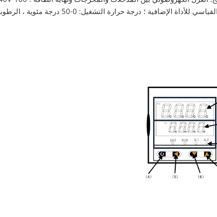
AC / DC أو 20-29V DC مفتاح إمداد الطاقة ؛ التثبيت القياسي للأداة الإضافية ؛ درجة حرارة التشغيل: 0-50 درجة مئوية ، ال