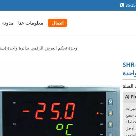
86-25
اتصال
معلومات عنا
مدونة
SHR-1100 (بسيط) وحدة تحكم العرض الرقمي بدائرة واحدة
حكم العرض الرقمي
واحدة
 الصلة
AJ F
ات AJ Flow Totalizer مناسبة لعرض
 جميع
ختلطة
 أدخل