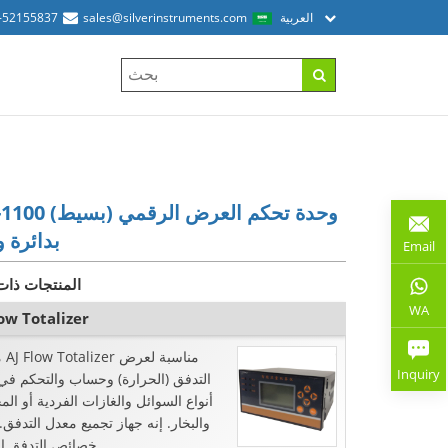
العربية
sales@silverinstruments.com
-52155837
SHR-1100 (بسيط) وحدة ت
بدائرة 
Email
المنتجات ذات
WA
low Totalizer
ميز
Inquiry
التدفق (الحرارة) وحساب والتحكم في
أنواع السوائل والغازات الفردية أو الم
والبخار. إنه جهاز تجميع معدل التدفق.
خصائص التدفق المتعدد ...