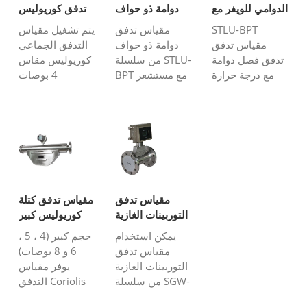
الدوامي للويفر مع
دوامة ذو حواف
تدفق كوريوليس
التعويض
مع تعويض
STLU-BPT
مقياس تدفق
يتم تشغيل مقياس
مقياس تدفق
دوامة ذو حواف
التدفق الجماعي
تدفق فصل دوامة
من سلسلة STLU-
كوريوليس مقاس
مع درجة حرارة
BPT مع مستشعر
4 بوصات
متكاملة وتعويض
درجة حرارة مدمج
باستخدام مبدأ
الضغط هو الخيار
وتعويض مستشعر
قوة كوريوليس.
الأمثل لتدفق الغاز
الضغط هو الخيار
مستشعر تدفق
أو البخار (البخار
الأمثل لقياس
كوريوليس مقاس
المشبع والبخار
تدفق الغاز أو
4 بوصات كبير
المحموم) ...
البخار (البخار
الحجم نسبيًا ،
المشبع والبخار
ومقياس التدفق
المحموم) ...
ضخم جدًا.
مقياس تدفق
مقياس تدفق كتلة
يستخدم على
التوربينات الغازية
كوريوليس كبير
نطاق واسع لكتلة
مع درجة الحرارة
الحجم
يمكن استخدام
حجم كبير (4 ، 5 ،
دقيقة ...
والضغط.
مقياس تدفق
6 و 8 بوصات)
تعويضات
التوربينات الغازية
يوفر مقياس
من سلسلة SGW-
التدفق Coriolis
D لقياس الهواء
حل دقيق لقياس