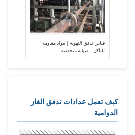
قياس تدفق التهوية | مواد مقاومة
للتآكل | صيانة منخفضة
كيف تعمل عدادات تدفق الغاز
الدوامية