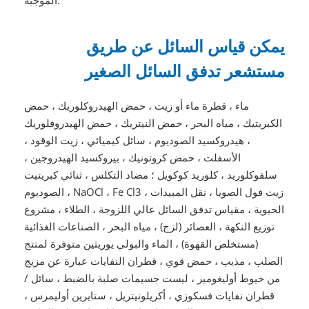
يمكن قياس السائل عن طريق
مستشعر تدفق السائل الصغير
ماء ، قطرة ماء أو زيت ، حمض الهيدروكلوريك ، حمض
الكبريتيك ، مياه البحر ، حمض النيتريك ، حمض الهيدروفلوريك
، هيدروكسيد الصوديوم ، سائل كيميائي ، زيت الوقود ،
الأسفلت ، حمض كروتونيك ، بيروكسيد الهيدروجين ،
سلفوكلوريد ، كلوريد كوكويل ؛ مضاد التكلس ، ثنائي كبريتيت
الصوديوم ، NaOCl ، Fe Cl3 ، زيت فول الصويا ، نقل المبيدات
الحيوية ، مقياس تدفق السائل عالي اللزوجة ، الطلاء ، مشروع
توزيع النكهة ، العصائر (لزج) ، مياه البحر ، الصناعات الغذائية
(مستخلص القهوة) ، الماء والبولي يوريثين متوفرة لمنتج
الصلب ، مذيب ، حمض قوي ، قطران النفايات عبارة عن مزيج
من خيوط أوليغومير ، ليست جسيمات صلبة بالضبط ، سائل /
قطران نفايات فسكوزي ، أكريلونيتريل ، ستايرين أوليمرس ،