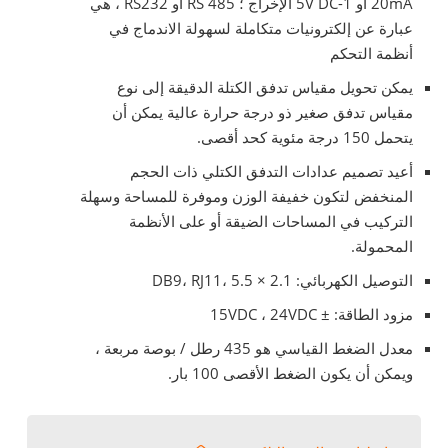
20mA أو 1-5V DC الإخراج ؛ RS 485 أو RS232 ، هي
عبارة عن إلكترونيات متكاملة لسهولة الاندماج في
أنظمة التحكم
يمكن تحويل مقياس تدفق الكتلة الدقيقة إلى نوع
مقياس تدفق صغير ذو درجة حرارة عالية يمكن أن
يتحمل 150 درجة مئوية كحد أقصى.
أعيد تصميم عدادات التدفق الكتلي ذات الحجم
المنخفض لتكون خفيفة الوزن وموفرة للمساحة وسهلة
التركيب في المساحات الضيقة أو على الأنظمة
المحمولة.
التوصيل الكهربائي: DB9، RJ11، 5.5 × 2.1
مزود الطاقة: ± 15VDC ، 24VDC
معدل الضغط القياسي هو 435 رطل / بوصة مربعة ،
ويمكن أن يكون الضغط الأقصى 100 بار.