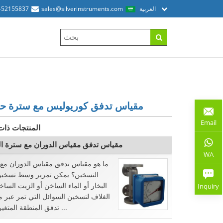
العربية
sales@silverinstruments.com
-52155837
مقياس تدفق كوريوليس مع سترة حر
Email
المنتجات ذات
مقياس تدفق مقياس الدوران مع سترة ال
WA
ما هو مقياس تدفق مقياس الدوران مع
التسخين؟ يمكن تمرير وسط تسخين
البخار أو الماء الساخن أو الزيت السا
Inquiry
الغلاف لتسخين السوائل التي تمر عبر 
تدفق المنطقة المتغيرة ، أو ...