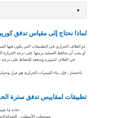
▼
لماذا نحتاج إلى مقياس تدفق كوري
أو يجب أن تحافظ العملية برمتها على درجة الحرارة المح
في الغلاف لتدويره وتدفقه للحفاظ على درجة حر
باختصار ، فإن بناء السترات الحرارية هو عزل وحما
تطبيقات لمقاييس تدفق سترة الحر
عادة ما نقيس أدناه معدل تدفق كتلة السوائل لاستخدام خيارات الغلاف الحراري الخارجية:
مستحلب الأسفلت ، الشوكولاته ، الدهون الحيوانية ، الشحوم ، البيتومين ، القطران ، مثبطات ، الأدوية ، لاكير.