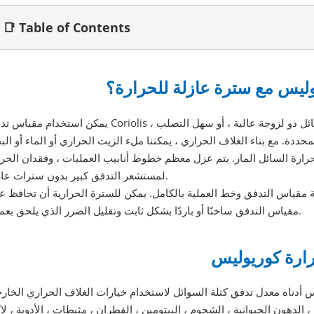
📑 Table of Contents
وليس مع سترة عازلة للحرارة؟
يمكن استخدام مقياس تدفق Coriolis ذو الغلاف الحراري في التطبيقات التي يكون فيها السائل ذو لزوجة عالية ، أو 
ددة. مع بناء الغلاف الحراري ، يمكننا ملء الزيت الحراري أو الماء أو البخ
ارة السائل المار. يتم عزل معظم خطوط أنابيب العمليات ، وفقدان الحرا
لمستشعر التدفق كبير بدون سترات عازلة.
ية مقياس التدفق وخط العملية بالكامل. يمكن للسترة الحرارية أن تحافظ ع
مقياس التدفق ساخنًا أو باردًا بشكل ثابت وتقليل الضرر الذي يلحق بعملك.
ارة كوريوليس