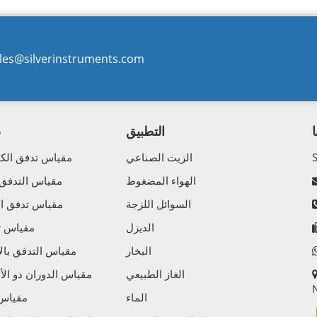
les@silverinstruments.com
التطبيق
ع
الزيت الصناعي
مقياس تدفق الكت
الهواء المضغوط
مقياس التدفق
السوائل اللزجة
مقياس تدفق الك
الديزل
مقياس تد
البخار
مقياس التدفق بالإ
الغاز الطبيعي
مقياس الدوران ذو الأ
N
الماء
مقياس 