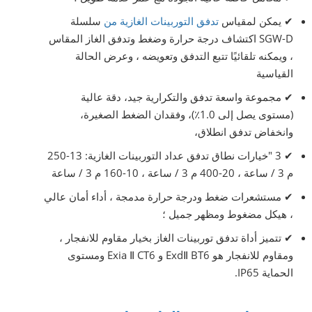
✔ يمكن
لمقياس
تدفق التوربينات الغازية من
سلسلة
SGW-D اكتشاف درجة حرارة وضغط وتدفق الغاز المقاس
، ويمكنه تلقائيًا تتبع التدفق وتعويضه ، وعرض الحالة
القياسية
✔
مجموعة واسعة تدفق والتكرارية جيد، دقة عالية
(مستوى يصل إلى 1.0٪)، وفقدان الضغط الصغيرة،
وانخفاض تدفق انطلاق،
✔
3 "خيارات نطاق تدفق عداد التوربينات الغازية: 13-250
م 3 / ساعة ، 20-400 م 3 / ساعة ، 10-160 م 3 / ساعة
✔
مستشعرات ضغط ودرجة حرارة مدمجة ، أداء أمان عالي
، هيكل مضغوط ومظهر جميل ؛
✔
تتميز أداة تدفق توربينات الغاز بخيار مقاوم للانفجار ،
ومقاوم للانفجار هو ExdⅡ
BT6 و
Ⅱ
Exia
CT6 ومستوى
الحماية IP65.