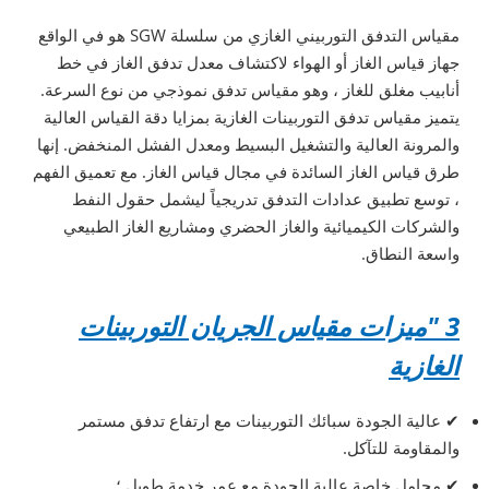
مقياس التدفق التوربيني الغازي من سلسلة SGW هو في الواقع
جهاز قياس الغاز أو الهواء لاكتشاف معدل تدفق الغاز في خط
أنابيب مغلق للغاز ، وهو مقياس تدفق نموذجي من نوع السرعة.
يتميز مقياس تدفق التوربينات الغازية بمزايا دقة القياس العالية
والمرونة العالية والتشغيل البسيط ومعدل الفشل المنخفض. إنها
طرق قياس الغاز السائدة في مجال قياس الغاز. مع تعميق الفهم
، توسع تطبيق عدادات التدفق تدريجياً ليشمل حقول النفط
والشركات الكيميائية والغاز الحضري ومشاريع الغاز الطبيعي
واسعة النطاق.
3 "ميزات مقياس الجريان التوربينات
الغازية
✔
عالية الجودة سبائك التوربينات مع ارتفاع تدفق مستمر
والمقاومة للتآكل.
✔
محامل خاصة عالية الجودة مع عمر خدمة طويل ؛