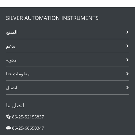
الحيوي. الاستعلام
عن سعر مقياس
تدفق الغاز TUF
SILVER AUTOMATION INSTRUMENTS
مع EVC مباشرة
من تصنيع الصين.
المنتج
يدعم
مدونة
معلومات عنا
اتصال
اتصل بنا
86-25-52155837
86-25-68650347