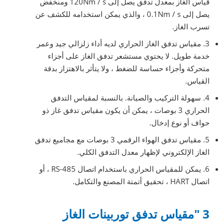
قياس الغاز بمعدل تدفق يصل إلى 120Nm / s ومنخفض
يصل إلى 0.1Nm / s ، والذي يمكن استخدامه للكشف عن
تسرب الغاز.
3. مقياس تدفق الغاز الحراري لديه أداء زلزالي جيد وعمر
خدمة طويل. لا يحتوي مستشعر تدفق الغاز على أجزاء
متحركة وأجزاء حساسة للضغط ، ولا يتأثر بالاهتزاز بدقة
القياس.
4. سهولة التركيب والصيانة. بالنسبة لمقياس التدفق
الحراري 3 بوصات ، يمكن أن يكون مقياس تدفق غاز ذو
حواف أو نوع إدخال.
5. مقياس تدفق الهواء الرقمي 3 بوصات مع مجاميع تدفق
الغاز الإلكتروني لإظهار معدل التدفق الكلي.
6. يمكن للمقياس الحراري باستخدام اتصال RS-485 ، أو
اتصال HART ، تحقيق أتمتة المصنع والتكامل.
3 "مقياس تدفق توربينات الغاز