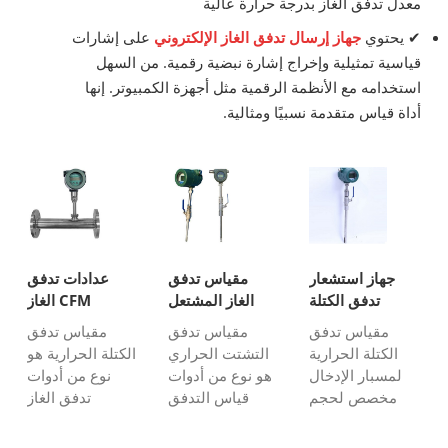
معدل تدفق الغاز بدرجة حرارة عالية
✔
يحتوي
جهاز إرسال تدفق الغاز الإلكتروني
على إشارات
قياسية تمثيلية وإخراج إشارة نبضية رقمية. من السهل
استخدامه مع الأنظمة الرقمية مثل أجهزة الكمبيوتر. إنها
أداة قياس متقدمة نسبيًا ومثالية.
جهاز استشعار
مقياس تدفق
عدادات تدفق
تدفق الكتلة
الغاز المشتعل
الغاز CFM
الحرارية من نوع
مقياس تدفق
مقياس تدفق
مقياس تدفق
الإدراج
الكتلة الحرارية
التشتت الحراري
الكتلة الحرارية هو
لمسبار الإدخال
هو نوع من أدوات
نوع من أدوات
مخصص لحجم
قياس التدفق
تدفق الغاز
خط الأنابيب
الكتلي المباشر
الإلكترونية التي
الكبير أو قياس
لقياس تدفق غاز
تحتوي على