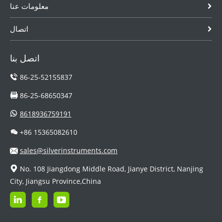
معلومات عنا
اتصال
اتصل بنا
86-25-52155837
86-25-68650347
8618936759191
+86 15365082610
sales@silverinstruments.com
No. 108 Jiangdong Middle Road, Jianye District, Nanjing
City, Jiangsu Province,China