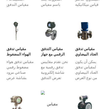
قياس ميكانيكية
باسم مقياس
مقياس التدفق
لتقسيم السائل
التدفق
الكيميائي الرقمي
باستمرار إلى جزء
varablearea هو
يستخدم لقياس
حجم واحد معروف
جهاز يقيس
الكتلة أو معدل
، ويقيس إجمالي
معدلات تدفق
التدفق الحجمي
حجم التدفق وفقًا
السوائل المختلفة
للمواد الكيميائية.
لعدد المرات ...
مع نطاق تشغيل
يتم تحديد سعة
واسع من درجات
ونوع مقياس
الحرارة والضغط
التدفق من خلال
مقياس تدفق
مقياس التدفق
مقياس تدفق
المرتفعين. يصدر
...
العتاد البيضاوي
الرقمي مع جهاز
الهواء المضغوط
مقياس التدفق
نوع العرض
تجميع
الرقمي
يمكن أن يكون
نحن نقدم مقاييس
مقياس تدفق هواء
VA ...
الرقمي
لمقياس تدفق
تدفق رقمية مع
مضغوط رقمي
العتاد البيضاوي
شاشة إلكترونية
صناعي مزود
من نوع العرض
تعرض التدفق
بشاشة عرض
الرقمي شاشة
الفوري والتدفق
رقمية إلكترونية
رقمية لإظهار
التراكمي
لعرض التدفق
التدفق الفوري
للوسائط. يمكن
اللحظي والتدفق
للسوائل والتدفق
تقسيم مقاييس
الكلي للهواء
الكلي ، إلى جانب
التدفق الرقمية
المضغوط، وغالبًا