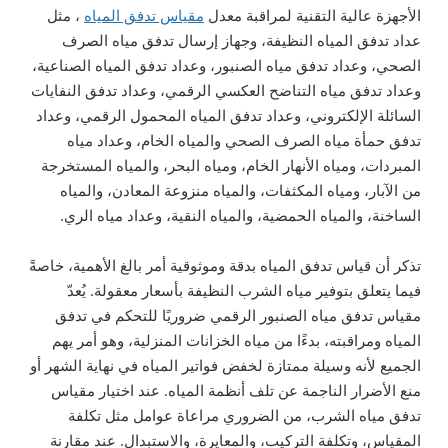
الأجهزة عالية التقنية لمراقبة معدل
مقياس تدفق المياه
، مثل
عداد تدفق المياه النظيفة، وجهاز إرسال تدفق مياه الصرف
الصحي، وعداد تدفق مياه الصنبور، وعداد تدفق المياه الصناعية،
وعداد تدفق مياه التناضح العكسي الرقمي، وعداد تدفق النفايات
السائلة الإلكتروني، وعداد تدفق المياه المحمول الرقمي، وعداد
تدفق حمأة مياه الصرف الصحي والمياه الخام، وعداد مياه
المبردات، ومياه الأنهار الخام، ومياه البحر، والمياه المستخرجة
من الآبار، ومياه المكثفات، والمياه منزوعة المعادن، والمياه
الساخنة، والمياه الحمضية، والمياه النقية، وعداد مياه الري.
تذكر أن قياس تدفق المياه بدقة وموثوقية أمر بالغ الأهمية، خاصةً
فيما يتعلق بتوفير مياه الشرب النظيفة بأسعار معقولة. يُعدّ
مقياس تدفق مياه الصنبور الرقمي ضروريًا للتحكم في تدفق
المياه ومراقبته، بدءًا من مياه الخزانات المنزلية، وهو أمر يهم
الجميع لأنه وسيلة ممتازة لخفض فواتير المياه في نهاية الشهر أو
منع الأضرار الناجمة عن تلف أنظمة المياه. عند اختيار مقياس
تدفق مياه الشرب، من الضروري مراعاة عوامل مثل تكلفة
المقياس، وتكلفة التركيب، والمعايرة، والاستبدال. عند مقارنة