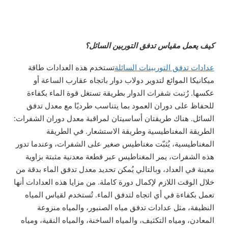
كيف يعمل مقياس تدفق التوربين السائل؟
عدادات تدفق التوربينات السائلة
تستخدم هذه العدادات طاقة
ميكانيكا الموائع لتدوير دولاب دوار باتجاه عقارب الساعة أو
عكسها. رُتبت شفرات الدوار بطريقة تستغل قوة الماء بكفاءة
للحفاظ على دوران العمود بما يتناسب طرديًا مع معدل تدفق
السائل. هناك طريقتان أساسيتان لمراقبة معدل دوران الشفرات:
الطريقة المغناطيسية وطريقة الاستشعار. في الطريقة
المغناطيسية، يُثبّت مغناطيس صغير على الشفرات، وعندما تدور
هذه الشفرات، يمر المغناطيس عبر قطعة معدنية مثبتة بزاوية
معينة في العداد، وبالتالي يُمكن تحديد معدل تدفق الماء بدقة من
خلال الوقت اللازم لإكمال دورة كاملة. من مزايا هذه العدادات أنها
تعمل بكفاءة في أي اتجاه لتدفق الماء. تُستخدم لقياس المياه
النظيفة، مثل عدادات تدفق مياه الصنبور، والمياه منزوعة
المعادن، ومياه التكثيف، والمياه الساخنة، والمياه النقية، ومياه