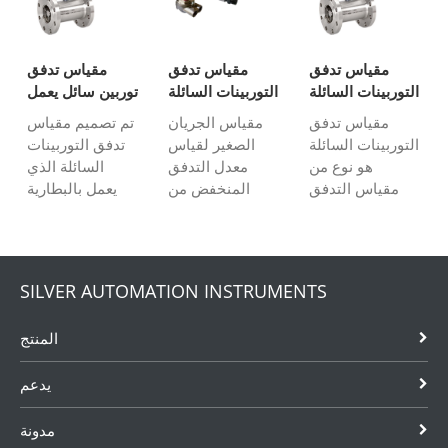
للمياه النظيفة ،
السائل الموصل ،
وحدة GPRS /
والماء الساخن ،
وله تأثيرات قليلة
GSM / CDMA
والديزل ، والحليب
على تصميم
مدمجة يمكنها
مقياس تدفق
مقياس تدفق
مقياس تدفق
، والمواد
السوائل ...
إرسال قيمة
التوربينات السائلة
التوربينات السائلة
توربين سائل يعمل
الكيميائية المسببة
قياس التدفق إلى
منخفضة التدفق
بالبطارية
مقياس تدفق
مقياس الجريان
تم تصميم مقياس
للإدما...
الخادم السحابي
التوربينات السائلة
الصغير لقياس
تدفق التوربينات
لتحقيق...
هو نوع من
معدل التدفق
السائلة الذي
مقياس التدفق
المنخفض من
يعمل بالبطارية
الرقمي منخفض
0.035 لتر / دقيقة
من سلسلة SLW-
التكلفة للديزل
إلى 3 لتر / دقيقة
B للتنظيف
والبنزين والمياه
لقياس تدفق
ولزوجة منخفضة
وزيت النخيل. إنه
السوائل النظيفة
وقياس سائل تآكل
SILVER AUTOMATION INSTRUMENTS
سائل نظيف
وغير المسببة
منخفض حيث
ومنخفض اللزوجة
للتآكل.
يكون مصدر
المنتج
وغير قابل للتآكل.
الطاقة الرئيسي
مستحيلًا. يمكن
يدعم
لمستشعر تدفق
نوع التوربينات ...
مدونة