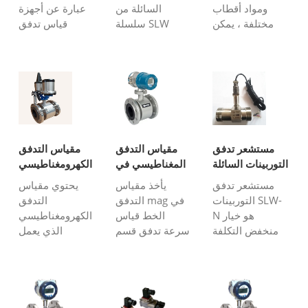
ومواد أقطاب
السائلة من
عبارة عن أجهزة
مختلفة ، يمكن
سلسلة SLW
قياس تدفق
لمقاييس التدفق
لقياس التدفق
السعر المنخفض
الكهرومغناطيسي
الحجمي للسوائل
لقياس تدفق
قياس الأحماض
منخفضة اللزوجة
سائل نظيف
القوية المسببة
في الأنابيب
ومنخفض اللزوجة
للتآكل أو السوائل
المغلقة. مقياس
ومنخفض التآكل.
القلوية القوية.
التدفق التوربيني
يمكن استخدامه
مقياس التدفق
هو مقياس سرعة
للمياه النظيفة
الكهرومغناطيسي
يمكنه قياس
والماء الساخن
مستشعر تدفق
مقياس التدفق
مقياس التدفق
هو جهاز استقرائي
الوسائط مثل:
والديزل والبنزين
التوربينات السائلة
المغناطيسي في
الكهرومغناطيسي
...
البنزين ...
والم ...
SLW-N
الخط
GPRS
مستشعر تدفق
يأخذ مقياس
يحتوي مقياس
التوربينات SLW-
التدفق mag في
التدفق
N هو خيار
الخط قياس
الكهرومغناطيسي
منخفض التكلفة
سرعة تدفق قسم
الذي يعمل
لقياس تدفق
خط الأنابيب
بالبطارية على
سائل نظيف
بالكامل حيث يتم
بطارية ليثيوم
ومنخفض اللزوجة
تركيب مستشعر
يمكن أن تعمل
ومنخفض تآكل.
mag. إنه يقيس
لمدة 36-72 شهرًا
يمكن استخدامه
معدل تدفق حجم
، ويحتوي على