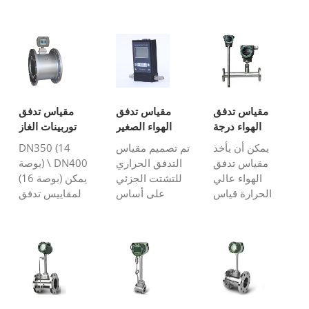
مقياس تدفق
مقياس تدفق
مقياس تدفق
الهواء درجة
الهواء الصغير
توربينات الغاز
الحرارة العالية
كبيرة الحجم على
يمكن أن يأخذ
تم تصميم مقياس
DN350 (14
الخط
مقياس تدفق
التدفق الحراري
بوصة) \ DN400
الهواء عالي
للتشتت الجزئي
(16 بوصة) يمكن
الحرارة قياس
على أساس
لمقاييس تدفق
الهواء أو وسائط
التشتت الحراري ،
توربينات الغاز
الحالة الغازية
ويعتمد طريقة
الكبيرة الحجم
بدرجة حرارة
درجة الحرارة
قياس تدفق الغاز
عالية تصل إلى
التفاضلية الثابتة
أو الهواء في خط
350 درجة مئوية
لقياس الهواء عند
أنابيب مغلق.
(662 درجة
تدفق منخفض
يمكنه قياس
فهرنهايت) ،
للغاية. لها مزايا ...
الضغط المنخفض