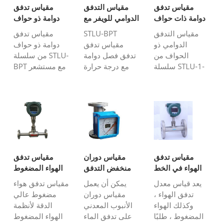
ويستخدم على
أو الغاز عالي
مقياس تدفق
مقياس التدفق
مقياس تدفق
نطاق واسع في
الضغط. يستخدم
دوامة ذات حواف
الدوامي للويفر مع
دوامة ذو حواف
توليد الطاقة ،
على نطاق واسع
التعويض
مع تعويض
مقياس التدفق
STLU-BPT
مقياس تدفق
وصناعة الصلب
في ...
الدوامي ذو
مقياس تدفق
دوامة ذو حواف
لهوا...
الحواف من
تدفق فصل دوامة
من سلسلة STLU-
سلسلة STLU-1-
مع درجة حرارة
BPT مع مستشعر
B0 هو مقياس
متكاملة وتعويض
درجة حرارة مدمج
تدفق حجمي
الضغط هو الخيار
وتعويض مستشعر
يقيس معدل
الأمثل لتدفق الغاز
الضغط هو الخيار
التدفق الحجمي
أو البخار (البخار
الأمثل لقياس
للغاز أو البخار أو
المشبع والبخار
تدفق الغاز أو
السائل ، وهو مبدأ
المحموم) ...
البخار (البخار
دوامة كرمان.
المشبع والبخار
وهي تستخدم
المحموم) ...
مقياس تدفق
مقياس دوران
مقياس تدفق
أساسا لقياس
الهواء في الخط
منخفض التدفق
الهواء المضغوط
التدفق ...
يعد قياس معدل
يمكن أن يعمل
مقياس تدفق هواء
تدفق الهواء ،
مقياس دوران
مضغوط عالي
وكذلك الهواء
الأنبوب المعدني
الدقة لأنظمة
المضغوط ، طلبًا
على تدفق الماء
الهواء المضغوط