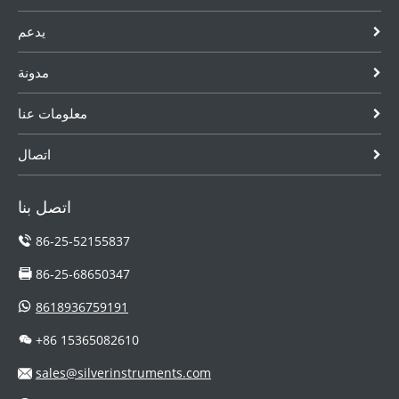
يكون لها درجة
يدعم
حرارة وضغط
متكاملان...
مدونة
معلومات عنا
اتصال
اتصل بنا
86-25-52155837
86-25-68650347
8618936759191
+86 15365082610
sales@silverinstruments.com