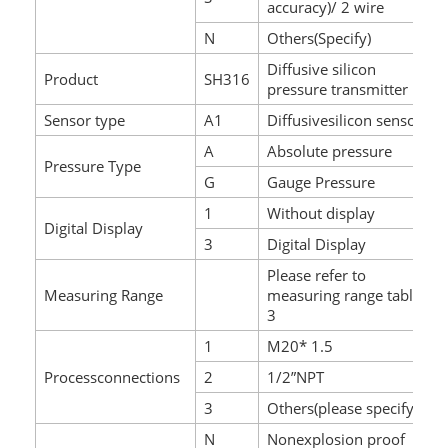
accuracy)/ 2 wire
N
Others(Specify)
Diffusive silicon
Product
SH316
pressure transmitter
Sensor type
A1
Diffusivesilicon sensor
A
Absolute pressure
Pressure Type
G
Gauge Pressure
1
Without display
Digital Display
3
Digital Display
Please refer to
Measuring Range
measuring range table
3
1
M20* 1.5
Processconnections
2
1/2”NPT
3
Others(please specify )
N
Nonexplosion proof