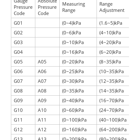
Gauge
Absolute
Measuring
Range
Pressure
Pressure
Range
Adjustment
Code
Code
G01
(0~4)kPa
(1.6~5)kPa
G02
(0~6)kPa
(4~10)kPa
G03
(0~10)kPa
(4~20)kPa
G04
(0~16)kPa
(6~20)kPa
G05
A05
(0~20)kPa
(8~35)kPa
G06
A06
(0~25)kPa
(10~35)kPa
G07
A07
(0~30)kPa
(12~35)kPa
G08
A08
(0~35)kPa
(14~35)kPa
G09
A09
(0~40)kPa
(16~70)kPa
G10
A10
(0~60)kPa
(24~70)kPa
G11
A11
(0~100)kPa
(40~100)kPa
G12
A12
(0~160)kPa
(64~200)kPa
G13
A13
(0~200)kPa
(80~200)kPa