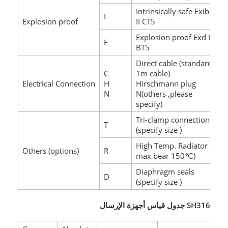
Intrinsically safe Exib
I
Explosion proof
II CT5
Explosion proof Exd II
E
BT5
Direct cable (standard
C
1m cable)
Electrical Connection
H
Hirschmann plug
N
N(others ,please
specify)
Tri-clamp connection
T
(specify size )
High Temp. Radiator (
Others (options)
R
max bear 150℃)
Diaphragm seals
D
(specify size )
SH316 جدول قياس أجهزة الإرسال