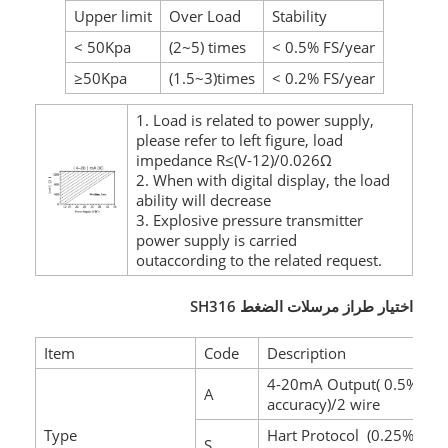
Upper limit
Over Load
Stability
< 50Kpa
(2~5) times
< 0.5% FS/year
≥50Kpa
(1.5~3)times
< 0.2% FS/year
1. Load is related to power supply,
please refer to left figure, load
impedance R≤(V-12)/0.026Ω
2. When with digital display, the load
ability will decrease
3. Explosive pressure transmitter
power supply is carried
outaccording to the related request.
اختيار طراز مرسلات الضغط SH316
Item
Code
Description
4-20mA Output( 0.5%
A
accuracy)/2 wire
Type
Hart Protocol (0.25%
S