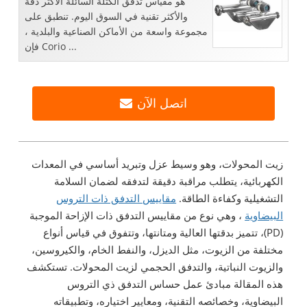
هو مقياس تدفق الكتلة السائلة الأكثر دقة
والأكثر تقنية في السوق اليوم. تنطبق على
مجموعة واسعة من الأماكن الصناعية والبلدية ،
فإن Corio ...
اتصل الآن
زيت المحولات، وهو وسيط عزل وتبريد أساسي في المعدات
الكهربائية، يتطلب مراقبة دقيقة لتدفقه لضمان السلامة
التشغيلية وكفاءة الطاقة.
مقاييس التدفق ذات التروس
البيضاوية
، وهي نوع من مقاييس التدفق ذات الإزاحة الموجبة
(PD)، تتميز بدقتها العالية ومتانتها، وتتفوق في قياس أنواع
مختلفة من الزيوت، مثل الديزل، والنفط الخام، والكيروسين،
والزيوت النباتية، والتدفق الحجمي لزيت المحولات. تستكشف
هذه المقالة مبادئ عمل حساس التدفق ذي التروس
البيضاوية، وخصائصه التقنية، ومعايير اختياره، وتطبيقاته