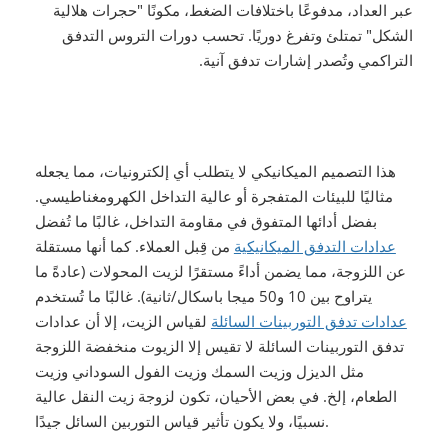
عبر العداد، مدفوعًا باختلافات الضغط، مكونًا "حجرات هلالية
الشكل" تمتلئ وتفرغ دوريًا. تحسب دورات التروس التدفق
التراكمي وتُصدر إشارات تدفق آنية.
هذا التصميم الميكانيكي لا يتطلب أي إلكترونيات، مما يجعله
مثاليًا للبيئات المتفجرة أو عالية التداخل الكهرومغناطيسي.
بفضل أدائها المتفوق في مقاومة التداخل، غالبًا ما تُفضل
عدادات التدفق الميكانيكية
من قِبل العملاء. كما أنها مستقلة
عن اللزوجة، مما يضمن أداءً مستقرًا لزيت المحولات (عادةً ما
يتراوح بين 10 و50 ميجا باسكال/ثانية).
غالبًا ما تُستخدم
عدادات تدفق التوربينات السائلة
لقياس الزيت، إلا أن عدادات
تدفق التوربينات السائلة لا تقيس إلا الزيوت منخفضة اللزوجة
مثل الديزل وزيت السمك وزيت الفول السوداني وزيت
الطعام، إلخ. في بعض الأحيان، تكون لزوجة زيت النقل عالية
نسبيًا، ولا يكون تأثير قياس التوربين السائل جيدًا.