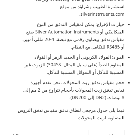
استشارة الطبيب وشراؤه من موقع
silverinstrruents.com.
خيارات الإخراج: يمكن لمقياس التدفق من النوع
الميكانيكي أو Silver Automation Instruments صنع
مقياس تدفق بيضاوي رقمي مع نبضة، 4-20 مللي أمبير،
أو RS485 للتكامل مع النظام.
المواد: الفولاذ الكربوني أو الحديد الزهر أو الفولاذ
المقاوم للصدأ (على سبيل المثال، 304SS) للزيوت غير
المسببة للتآكل أو السوائل المسببة للتآكل.
حجم مقياس تدفق زيت المحولات: نحن نقدم أجهزة
قياس تدفق زيت المحولات بأحجام تتراوح من 2 مم إلى
8 بوصات (DN2 إلى DN200).
فيما يلي جدول مرجعي لنطاق تدفق مقياس تدفق التروس
البيضاوية لزيت المحولات