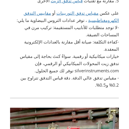
5. مقارنة مع تقنيات
قياس تدفق الزيت
الأخرى
على عكس
مقياس تدفق التوربينات
أو
مقاييس التدفق
الكهرومغناطيسية
، توفر عدادات التروس البيضاوية ما يلي:
-لا توجد متطلبات للأنابيب المستقيمة: تركيب مرن في
المساحات الضيقة.
-كفاءة التكلفة: صيانة أقل مقارنة بالعدادات الإلكترونية
المعقدة.
خيارات ميكانيكية أو رقمية. سواءً كنتَ بحاجة إلى مقياس
تدفق زيت المحولات الميكانيكي أو الرقمي، فإن
silverinstruments.com توفر لك جميع الحلول.
- مقياس تدفق عالي الدقة. دقة قياس التدفق تتراوح بين
0.2% و0.5%.