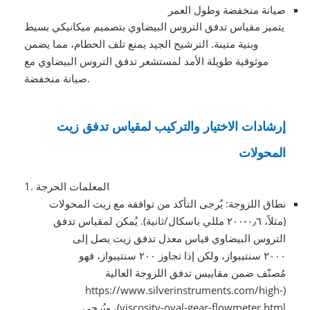
صيانة منخفضة وطول العمر
يتميز مقياس تدفق التروس البيضاوي بتصميم ميكانيكي بسيط
وبنية متينة. الترشيح الجيد يمنع تلف الحطام، مما يضمن
موثوقية طويلة الأمد لمستشعر تدفق التروس البيضاوي مع
صيانة منخفضة.
إرشادات الاختيار والتركيب لمقياس تدفق زيت
المحولات
1. المعلمات الحرجة
نطاق اللزوجة: يُرجى التأكد من توافقه مع زيت المحولات
(مثلاً، ٠٫٦-٢٠٠ مللي باسكال/ثانية). يُمكن لمقياس تدفق
التروس البيضاوي قياس معدل تدفق زيت يصل إلى
٢٠٠٠ سنتيبواز، ولكن إذا تجاوز ٢٠٠ سنتيبواز، فهو
مُصنّف ضمن مقاييس تدفق اللزوجة العالية
(https://www.silverinstruments.com/high-
viscosity-oval-gear-flowmeter.html)، ويُرجى