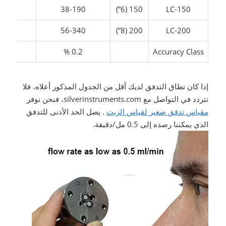
190
38-190
150 (6”)
LC-150
340
56-340
200 (8”)
LC-200
.5
0.2 %
Accuracy Class
إذا كان نطاق التدفق لديك أقل من الجدول المذكور أعلاه، فلا
تتردد في التواصل مع silverinstruments.com، فنحن نوفر
مقياس تدفق صغير لقياس الزيت
. يصل الحد الأدنى للتدفق
الذي يمكننا رصده إلى 0.5 مل/دقيقة.