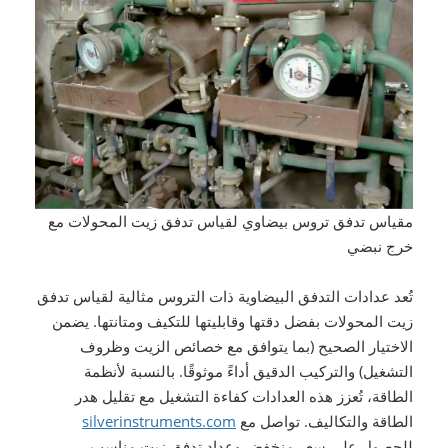
مقياس تدفق تروس بيضاوي لقياس تدفق زيت المحولات مع
خرج نبضي
تُعد عدادات التدفق البيضاوية ذات التروس مثالية لقياس تدفق
زيت المحولات بفضل دقتها وقابليتها للتكيف ومتانتها. يضمن
الاختيار الصحيح (بما يتوافق مع خصائص الزيت وظروف
التشغيل) والتركيب الدقيق أداءً موثوقًا. بالنسبة لأنظمة
الطاقة، تُعزز هذه العدادات كفاءة التشغيل مع تقليل هدر
الطاقة والتكاليف. تواصل مع
silverinstruments.com
للحصول على سعر منخفض وعداد تدفق زيت مناسب.