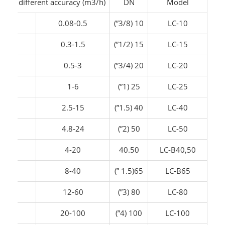
e for different accuracy (m3/h)
DN
Model
-0.5
0.08-0.5
10 (3/8”)
LC-10
-1.5
0.3-1.5
15 (1/2”)
LC-15
3-3
0.5-3
20 (3/4”)
LC-20
6-6
1-6
25 (1”)
LC-25
-15
2.5-15
40 (1.5”)
LC-40
-24
4.8-24
50 (2”)
LC-50
20
4-20
40.50
LC-B40,50
40
8-40
65(1.5 ”)
LC-B65
60
12-60
80 (3”)
LC-80
100
20-100
100 (4”)
LC-100