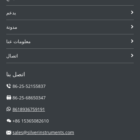
والديزل ، والحليب
0.5 ٪ FS ، إنه نوع
يدعم
، والمواد
من مقياس تدفق
الكيميائية المسببة
الإزاحة الإيجابي
للإدما...
....
مدونة
معلومات عنا
اتصال
اتصل بنا
86-25-52155837
86-25-68650347
8618936759191
+86 15365082610
sales@silverinstruments.com