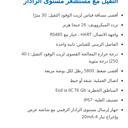
الثقيل مع مستشعر مستوى الرادار
أقصى مسافة قياس لزيت الوقود الثقيل: 30 مترًا
تردد الميكروويف: 26 جيجا هرتز
واجهة الاتصال: HART ، خيار مع RS485
الفاصل الزمني للقياس: ثانية واحدة
درجة حرارة المعالجة القصوى لزيت الوقود الثقيل: (-40
250) درجة مئوية
أقصى ضغط: 5800 رطل لكل بوصة مربعة
اتصال العملية: شفة أو خيط
المناطق الخطرة: Exd ia IIC T6 Gb
تصنيف العلبة: IP67
جهاز إرسال مستوى الرادار الرقمي مع شاشة عرض
وإخراج تيار 4-20mA