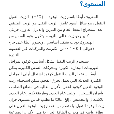
المستوى؟
الزيت الثقيل （HFO） ، المعروف أيضًا باسم زيت الوقود
الثقيل ، هو سائل أسود غامق. الزيت الثقيل هو الزيت المتبقي
بعد استخراج النفط الخام من البنزين والديزل. له وزن جزيئي
كبير وهو زيت عالي اللزوجة. يتكون وقود السفن من
الهيدروكربونات بشكل أساسي ، ويحتوي أيضًا على جزء
(حوالي 0.1 ~ 4 ٪) من الكبريت والمركبات غير العضوية
النادرة.
يستخدم الزيت الثقيل بشكل أساسي كوقود لمراجل
التوربينات البخارية الكبيرة ومحركات السفن الكبيرة. يمكن
أيضًا استخدام الزيت الثقيل كوقود اشتعال أولي للمراجل
الكبيرة الحديثة التي تعمل بحرق الفحم. يمكن استخدام زيت
الوقود الثقيل كوقود لحقن الأفران العالية في مصانع الصلب ،
وأفران التسخين ، وتلبيد خام الحديد وطريقة تكوير خام الحديد
للاشتعال والتحميص ، إلخ. غالبًا ما يطلب قياس مستوى خزان
زيت الوقود الثقيل. باختصار ، يستخدم زيت الوقود الثقيل على
نطاق واسع في معدات الطاقة الحرارية مثل الأفران الصناعية