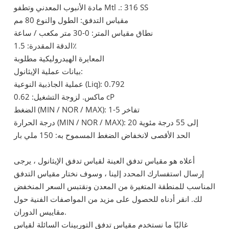
مادة الأنبوب المعدني وتطفو Mtl .: 316 SS
مقياس التدفق: الطول والنوع 80 مم
نطاق مقياس المتر: 0-30 متر مكعب / ساعة
الدقة المقدرة: 1.5٪
المعايرة الهيدروليكية مطلوبة
بيانات عملية الإيثانول:
عملية الجاذبية النوعية (Liq): 0.792
ماكس. لزوجة التشغيل: 0.62 cP
الضغط (MIN / NOR / MAX): 1-5 تفاخر
درجة الحرارة (MIN / NOR / MAX): 20 إلى 55 درجة مئوية
الحد الأقصى لانخفاض الضغط المسموح به: 150 ملي بار
أعلاه هو مقياس تدفق العينة لقياس تدفق الإيثانول ، يرجى
إرسال استفسارك المحدد إلينا ، وسوف نختار مقياس التدفق
المناسب للمنطقة المتغيرة من المعدن ونقتبس السعر المنخفض
لك. انقر أدناه للحصول على مزيد من المواصفات الفنية حول
مقاييس الدوران.
غالبًا ما نستخدم مقياس تدفق التوربينات السائلة لقياس