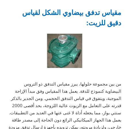
مقياس تدفق بيضاوي الشكل لقياس
دقيق للزيت:
من بين مجموعة حلولها، يبرز مقياس التدفق ذو التروس
البيضاوية كنموذج للدقة. يعمل هذا المقياس وفق مبدأ الإزاحة
الموجبة، ويتفوق في قياس التدفق الحجمي. ومن الجدير بالذكر
قدرته على التعامل مع الزيوت عالية اللزوجة، بحد أقصى 2000
سنتي بواز، مما يجعله أداة لا غنى عنها في العديد من التطبيقات.
يعمل هذا الجهاز الميكانيكي الرائع دون الحاجة إلى مصدر طاقة
خارجي، ولزيادة مرونته، يمكن تزويده بأجهزة إرسال تدفق مزودة