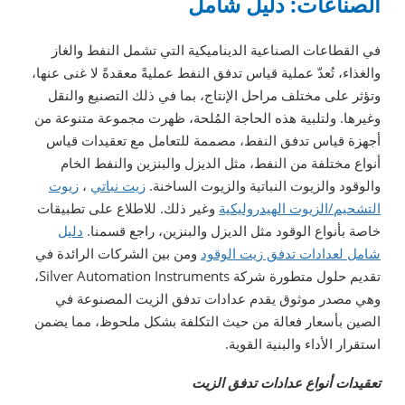
الصناعات: دليل شامل
في القطاعات الصناعية الديناميكية التي تشمل النفط والغاز
والغذاء، تُعدّ عملية قياس تدفق النفط عمليةً معقدةً لا غنى عنها،
وتؤثر على مختلف مراحل الإنتاج، بما في ذلك التصنيع والنقل
وغيرها. ولتلبية هذه الحاجة المُلحة، ظهرت مجموعة متنوعة من
أجهزة قياس تدفق النفط، مصممة للتعامل مع تعقيدات قياس
أنواع مختلفة من النفط، مثل الديزل والبنزين والنفط الخام
والوقود والزيوت النباتية والزيوت الساخنة.
زيت نباتي
،
زيوت
التشحيم/الزيوت الهيدروليكية
وغير ذلك. للاطلاع على تطبيقات
خاصة بأنواع الوقود مثل الديزل والبنزين، راجع قسمنا.
دليل
شامل لعدادات تدفق زيت الوقود
ومن بين الشركات الرائدة في
تقديم حلول متطورة شركة Silver Automation Instruments،
وهي مصدر موثوق يقدم عدادات تدفق الزيت المصنوعة في
الصين بأسعار فعالة من حيث التكلفة بشكل ملحوظ، مما يضمن
استقرار الأداء والبنية القوية.
تعقيدات أنواع عدادات تدفق الزيت