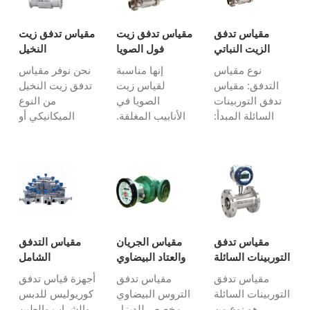
رقمية.مقياس
وزيت التدفئة
الحد الأدنى لتدفق
تدفق التوربينات
المنزلية ، ووقود
الزيت الذي يمكن
مقياس تدفق
مقياس تدفق زيت
مقياس تدفق زيت
السائلة هو نوع
الطائرات ، ووقود
قياسه هو 0.6-50
الزيت النباتي
فول الصويا
النخيل
من مقياس
الديزل .....
لتر / ساعة (0.01-
الرقمي
نوع مقياس
إنها مناسبة
نحن نوفر مقياس
التدفق الحجمي
0.83...
التدفق: مقياس
لقياس زيت
تدفق زيت النخيل
الاقتصادي ...
تدفق التوربينات
الصويا في
من النوع
السائلة المبدأ:
الأنابيب المغلقة.
الميكانيكي أو
سرعة دوران
لديها مقاومة تآكل
الإلكتروني بتكلفة
الدوار الدوار داخل
جيدة ، ودقة عالية
منخفضة وجودة
أنبوب مستشعر
، وبناء قوي وأقل
جيدة. زيت النخيل
التدفق تتماشى
سعر ، لدينا مادة
هو نوع من زيت
مع مرور السائل.
الفولاذ المقاوم
الطعام ، لذلك
حجم مستشعر
للصدأ لمستشعر
يجب أن يكون
مقياس التدفق
تدفق الزيت ...
مقياس التدفق
متاح: DN4
من مادة الفولاذ
مقياس تدفق
مقياس الجريان
مقياس التدفق
toDN100.Pro ...
المقاوم للصدأ ،
التوربينات السائلة
والعتاد البيضاوي
الشامل
والعملية ...
كوريوليس
مقياس تدفق
مقياس تدفق
أجهزة قياس تدفق
التوربينات السائلة
التروس البيضاوي
كوريوليس للدبس
هو نوع من
مخصص للديزل
والشراب والطين