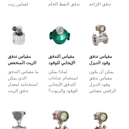
تدفق الإزاحة
تدفق النفط الخام
لقياس زيت
الموجبة هي نوع
هو جهاز يستخدم
القالب نظرًا لأدائه
مقياس التدفق
لقياس معدل
الدقيق والموثوق.
المثالي لقياس
تدفق النفط الخام
عدادات الإزاحة
الزيت. لديها دقة
في خطوط
الموجبة مناسبة
عالية وأداء قياس
الأنابيب أو أنظمة
بشكل عام لقياس
موثوق ؛ نسميها
النقل الأخرى.
انخفاض ...
أيضًا PD fl ...
يعمل مقياس
التدفق عن طريق
مقياس تدفق
مقياس التدفق
مقياس تدفق
قياس الحجم أو ...
وقود الديزل
الإيجابي للوقود
الزيت المنخفض
الرقمي
والزيوت
يمكن أن يكون
لماذا يمكن
ما مقياس التدفق
مقياس تدفق
استخدام عدادات
الذي يمكن
وقود الديزل
التدفق الإيجابي
استخدامه لمعدل
الرقمي مقياس
للوقود والزيوت؟
تدفق الزيت
تدفق توربين
الوقود أو الزيوت
المنخفض؟
إلكتروني أو
قياس التدفق
مقياس تدفق
مقياس تدفق
الحجمي يشير إلى
التروس هو نوع
تروس بيضاوي مع
الديزل ، والوقود
من مقياس تدفق
جهاز إرسال
البترولي ،
الزيت الرقمي
وشاشة
والكيروسين ،
المنخفض التدفق.