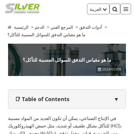
العربية
أدوات التدفق
المرجع الفني
الدعم
الرئيسية
ما هو مقياس التدفق للسوائل المسببة للتآكل؟
ما هو مقياس التدفق للسوائل المسببة للتآكل؟
2024/07/08
📑 Table of Contents
▼
في الإنتاج الصناعي، يمكن أن تكون العديد من المواد مسببة
للتآكل بشكل طفيف أو شديد، مثل حمض الهيدروكلوريك (HCl)،
وحمض الكبريتيك (H₂SO₄)، ومن الضروري قياس معدل تدفق