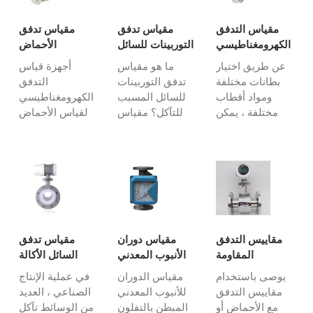
مقياس التدفق
مقياس تدفق
مقياس تدفق
الكهرومغناطيسي
التوربينات للسائل
الأحماض
للسائل المسببة
المسببة للتآكل
الكيميائية
عن طريق اختيار
ما هو مقياس
أجهزة قياس
للتآكل
بطانات مختلفة
تدفق التوربينات
التدفق
ومواد أقطاب
للسائل المسبب
الكهرومغناطيسي
مختلفة ، يمكن
للتآكل؟ مقياس
لقياس الأحماض
لمقاييس التدفق
تدفق التوربينات
الكيميائية: اختيار
الكهرومغناطيسي
هو نوع من
مواد الاستشعار
قياس الأحماض
مقياس التدفق
المقاومة للتآكل
القوية المسببة
الذي يقيس معدل
في مجال الصناعة
للتآكل أو السوائل
تدفق السوائل من
الكيميائية، يمكن
القلوية القوية.
خلال استخدام
القياس الدقيق
مقياس التدفق
عجلة التوربينات
للأحماض
الكهرومغناطيسي
التي تدور أثناء
الكيميائية مثل
مقاييس التدفق
مقياس دوران
مقياس تدفق
هو جهاز استقرائي
مرور السائل عبر
حمض الكبريتيك
المقاومة
الأنبوب المعدني
السائل الأكالة
...
...
والهيدروجين...
للأحماض
للسائل المسبب
يوصى باستخدام
مقياس الدوران
في عملية الإنتاج
للتآكل
مقاييس التدفق
للأنبوب المعدني
الصناعي ، العديد
مع الأحماض أو
المبطن بالتفلون
من الوسائط تآكل