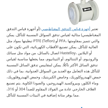
تعتبر
أجهزة قياس التدفق المغناطيسي
(أو أجهزة قياس التدفق
المغناطيسي) مثالية لقياس تدفق السوائل المسببة للتآكل. يمكن
تبطينها بمواد مثل PTFE (Teflon) أو PFA، والتي تتميز بمقاومتها
العالية للتآكل. يمكن تصنيع الأقطاب الكهربائية، التي تكون على
اتصال بالسائل، من مواد مثل سبائك Hastelloy، أو البلاتين
والروديوم، أو التنتالوم، أو التيتانيوم، مما يجعلها مناسبة لقياس
تدفق السائل الأكثر تآكلًا. يمكن لمقاييس تدفق السائل المسببة
للتآكل هذه التعامل مع العديد من السوائل العدوانية، بما في ذلك
حمض الهيدروكلوريك، وحامض الكبريتيك، وحمض الهيدروفلوريك،
وماء الكلور، وبيروكسيد الهيدروجين، والصودا الكاوية. يتم تصنيع
الغلاف الخارجي عادة من الفولاذ المقاوم للصدأ 304 أو 316،
مما يوفر متانة إضافية في البيئات المسببة للتآكل.