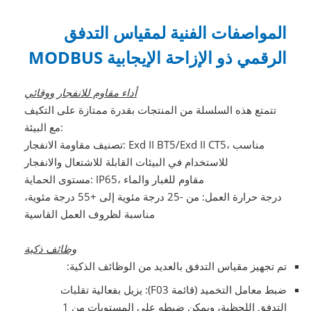
المواصفات الفنية لمقياس التدفق
الرقمي ذو الإزاحة الإيجابية MODBUS
أداء مقاوم للانفجار ووقائي
تتمتع هذه السلسلة من المنتجات بقدرة ممتازة على التكيف
مع البيئة:
تصنيف مقاومة الانفجار: Exd II BT5/Exd II CT5، مناسب
للاستخدام في البيئات القابلة للاشتعال والانفجار
مستوى الحماية: IP65، مقاوم للغبار والماء
درجة حرارة العمل: من -25 درجة مئوية إلى +55 درجة مئوية،
مناسبة لظروف العمل القاسية
وظائف ذكية
تم تجهيز مقياس التدفق بالعديد من الوظائف الذكية:
ضبط معامل التخميد (قائمة F03): يزيل بفعالية تقلبات
التدفق اللحظية، ويمكن ضبطه على المستويات من 1