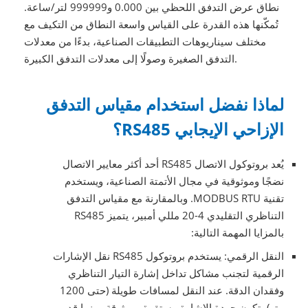
نطاق عرض التدفق اللحظي بين 0.000 و999999 لتر/ساعة.
تُمكّنها هذه القدرة على القياس واسعة النطاق من التكيف مع
مختلف سيناريوهات التطبيقات الصناعية، بدءًا من معدلات
التدفق الصغيرة وصولًا إلى معدلات التدفق الكبيرة.
لماذا نفضل استخدام مقياس التدفق
الإزاحي الإيجابي RS485؟
يُعد بروتوكول الاتصال RS485 أحد أكثر معايير الاتصال
نضجًا وموثوقية في مجال الأتمتة الصناعية، ويستخدم
تقنية MODBUS RTU. وبالمقارنة مع مقياس التدفق
التناظري التقليدي 4-20 مللي أمبير، يتميز RS485
بالمزايا المهمة التالية:
النقل الرقمي: يستخدم بروتوكول RS485 نقل الإشارات
الرقمية لتجنب مشاكل تداخل إشارة التيار التناظري
وفقدان الدقة. عند النقل لمسافات طويلة (حتى 1200
متر)، تكون جودة الإشارة مستقرة وموثوقة، بينما قد