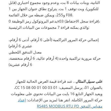
الثانية، وبتات بيانات 8 بت، وعدم وجود مجموع اختباري (قابل
للتكوين)، وبت توقف 1 بت. يتراوح نطاق عنوان الجهاز بين 1
و255، ويمكن ضبطه من خلال القائمة F08.
يدعم البروتوكول رمز الوظيفة 0x03 (قراءة سجل الاحتفاظ)،
والذي يمكنه قراءة 7 مجموعات من البيانات الرئيسية:
إجمالي حركة المرور التراكمية (أعلى 6 أرقام، أدنى 6 أرقام،
عشري 6 أرقام)
معدل التدفق اللحظي
حركة مرورية تراكمية واحدة (4 أرقام عالية، 6 أرقام منخفضة،
6 أرقام عشرية)
على سبيل المثال
، عند قراءة قيمة العرض الحالية للجهاز
بالعنوان 01، يرسل المضيف: 01 03 00 01 00 08 15 CC،
ويعيد الجهاز التابع 16 بايت من البيانات تحتوي على معلومات
حركة المرور الكاملة. انقر هنا لمزيد من الإعدادات:
إعداد
مقياس التدفق RS485 MODBUS RTU PD