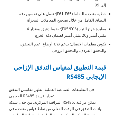
إلى 99
خطية متعددة النقاط (F61-F65): تعمل على تحسين دقة
النطاق الكامل من خلال تصحيح المعاملات المجزأة
معايرة خرج التيار (F05/F06): ضبط دقيق بمقدار 4
مللي أمبير و20 مللي أمبير لضمان دقة الخرج
تكوين معلمات الاتصال: يدعم ثلاثة أوضاع: عدم التحقق،
والتحقق الفردي، والتحقق الزوجي
قيمة التطبيق لمقياس التدفق الإزاحي
الإيجابي RS485
في التطبيقات الصناعية العملية، تظهر مقاييس التدفق
الحجمي RS485 مزايا فريدة:
المراقبة المركزية: من خلال شبكة RS485، يمكن مراقبة
بيانات التدفق في الوقت الفعلي من نقاط قياس متعددة في
غرفة التحكم المركزية دون الحاجة إلى قراءة العداد في