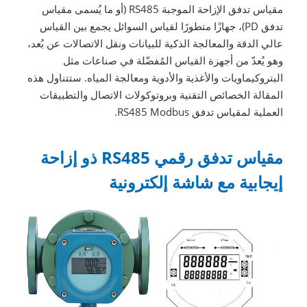
مقياس تدفق الإزاحة الموجبة RS485 (أو ما يُسمى مقياس
تدفق PD)، جهازًا متطورًا لقياس السوائل يجمع بين القياس
عالي الدقة والمعالجة الذكية للبيانات ونقل الاتصالات عن بُعد،
وهو يُعدّ من أجهزة القياس المُفضّلة في صناعات مثل
البتروكيماويات والأغذية والأدوية ومعالجة المياه. ستتناول هذه
المقالة الخصائص التقنية وبروتوكولات الاتصال والتطبيقات
العملية لمقياس تدفق RS485 Modbus.
مقياس تدفق رقمي RS485 ذو إزاحة
إيجابية مع شاشة إلكترونية