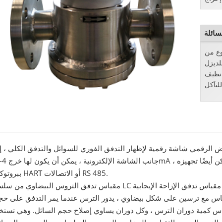
سائلة
وع من
لديزل
 نظيف
ض الرقمي شاشة رقمية لإظهار التدفق الفوري للسوائل والتدفق الكلي ، إ
ببروتوكول HART أو الاتصالات RS 485.
مقياس تدفق التروس البيضاوي من سلسلة LC هو نوع من مقياس تدفق الإزاحة الإيجابية (مقياس التدفق PD) ؛ إنه أيضً
اس مع ترسين على شكل بيضاوي ، يدور الترس عندما يمر التدفق على حج
س كمية دوران الترس ، وكل دوران يساوي إصلاح حجم السائل. وهي تستخ