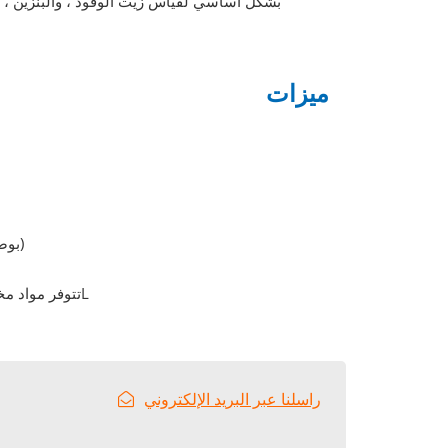
بشكل أساسي لقياس زيت الوقود ، والبنزين ، وا
ميزات
الاستشعار حجم من DN10 إلى DN200 (8 بوصة البيضاوي والعتاد متر التدفق)
تتوفر مواد مختلفة: الحديد الزهر ، الفولاذ المصبوب ، الفولاذ المقاوم للصدأ 304 أو 316L
راسلنا عبر البريد الإلكتروني