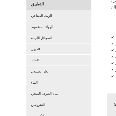
 ،
التطبيق
الزيت الصناعي
الهواء المضغوط
✔
السوائل اللزجة
✔
الديزل
✔
✔
البخار
✔
✔
الغاز الطبيعي
✔
الماء
مياه الصرف الصحي
ة
النيتروجين
الأكسجين