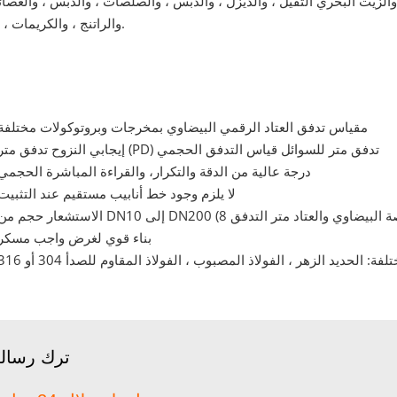
لزيت البحري الثقيل ، والديزل ، والدبس ، والصلصات ، والدبس ، والعصائر
والراتنج ، والكريمات ، إلخ.
مقياس تدفق العتاد الرقمي البيضاوي بمخرجات وبروتوكولات مختلفة
إيجابي النزوح تدفق متر (PD) تدفق متر للسوائل قياس التدفق الحجمي
درجة عالية من الدقة والتكرار، والقراءة المباشرة الحجمي
لا يلزم وجود خط أنابيب مستقيم عند التثبيت
بناء قوي لغرض واجب مسكر
ترك رسال