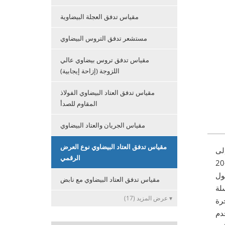
مقياس تدفق العجلة البيضاوية
مستشعر تدفق التروس البيضاوي
مقياس تدفق تروس بيضاوي عالي
اللزوجة (إزاحة إيجابية)
مقياس تدفق العتاد البيضاوي الفولاذ
المقاوم للصدأ
مقياس الجريان والعتاد البيضاوي
مقياس تدفق العتاد البيضاوي نوع العرض
لى
الرقمي
جانب الشاشة الإلكترونية ، يمكن أن يكون لها خرج 4-20mA ، نبضة متدرجة ، إخراج نبضي غير مقيس ، يمكن أيضًا تجهيزه
مقياس تدفق العتاد البيضاوي مع نابض
ا نوع من
عرض المزيد (17) ▾
رة
دم