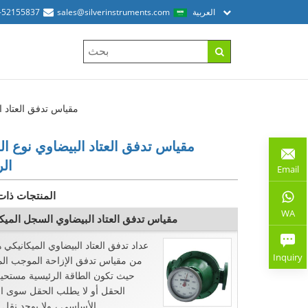
العربية
sales@silverinstruments.com
-52155837
مقياس تدفق العتاد 
مقياس تدفق العتاد البيضاوي نوع ا
ال
Email
المنتجات ذات
WA
مقياس تدفق العتاد البيضاوي السجل الميك
عداد تدفق العتاد البيضاوي الميكانيكي ه
Inquiry
من مقياس تدفق الإزاحة الموجب ا
حيث تكون الطاقة الرئيسية مستحي
الحقل أو لا يطلب الحقل سوى ا
الأساسي ، ولا يوجد نقل إخراج ...