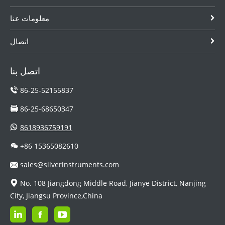
معلومات عنا
اتصال
اتصل بنا
86-25-52155837
86-25-68650347
8618936759191
+86 15365082610
sales@silverinstruments.com
No. 108 Jiangdong Middle Road, Jianye District, Nanjing
City, Jiangsu Province,China