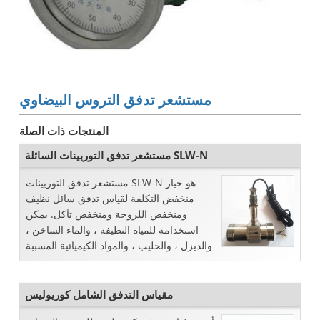
مستشعر تدفق التروس البيضاوي
المنتجات ذات الصلة
مستشعر تدفق التوربينات السائلة SLW-N
مستشعر تدفق التوربينات SLW-N هو خيار
منخفض التكلفة لقياس تدفق سائل نظيف
ومنخفض اللزوجة ومنخفض تآكل. يمكن
استخدامه للمياه النظيفة ، والماء الساخن ،
والديزل ، والحليب ، والمواد الكيميائية المسببة
للإدمان. إنه كي ...
مقياس التدفق الشامل كوريوليس