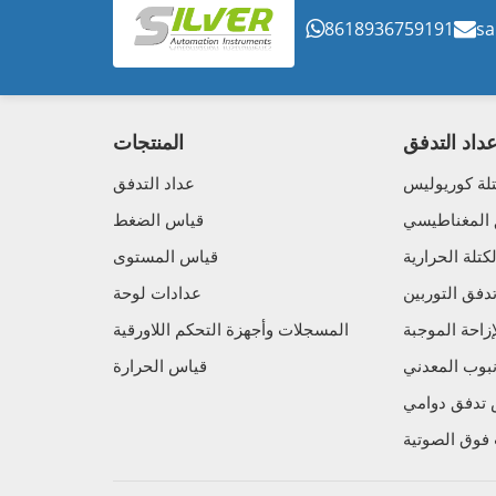
8618936759191
sa
داد التدفق
المنتجات
لة كوريوليس
عداد التدفق
 المغناطيسي
قياس الضغط
تلة الحرارية
قياس المستوى
فق التوربين
عدادات لوحة
زاحة الموجبة
المسجلات وأجهزة التحكم اللاورقية
نبوب المعدني
قياس الحرارة
تدفق دوامي
فوق الصوتية