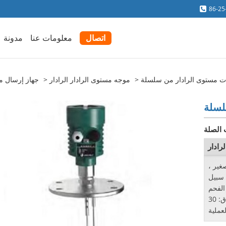
86-25
اتصال
معلومات عنا
مدونة
موجه مستوى الرادار الرادار
جهاز إرسال م
 الصلة
غير ،
 سبيل
الفحم
الخام ، صومعة الكوك. النطاق: 30m اتصال