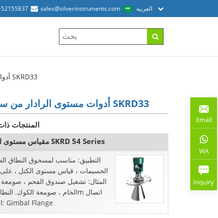
العربية
sales@silverinstruments.com
-52155837
أدوات مستوى الرادار من سلسلة SKRD33
أدوات مستوى الرادار من سلسلة SKRD33
Email
المنتجات ذات
مقياس مستوى الرادار SKRD 54 Series
WA
التطبيق: مناسب لمسحوق النطاق الص
الجسيمات ، قياس مستوى الكتل ، على
المثال: تشغيل صندوق الفحم ، صومعة 
Inquiry
العملية: Gimbal Flange