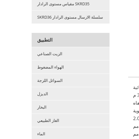
مقياس مستوى الرادار SKRD35
SKRD36 سلسلة الارسال مستوى الرادار
التطبيق
الزيت الصناعي
الهواء المضغوط
السوائل اللزجة
بة
الديزل
اه
البخار
الغاز الطبيعي
الماء