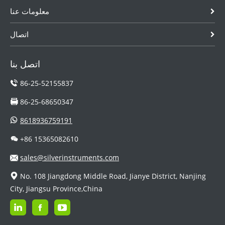
معلومات عنا
اتصال
اتصل بنا
86-25-52155837
86-25-68650347
8618936759191
+86 15365082610
sales@silverinstruments.com
No. 108 Jiangdong Middle Road, Jianye District, Nanjing
City, Jiangsu Province,China