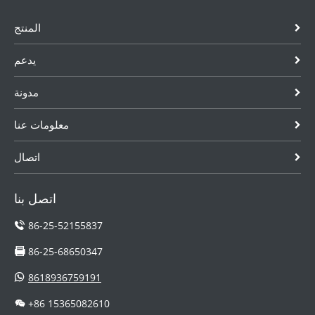
المنتج
يدعم
مدونة
معلومات عنا
اتصال
اتصل بنا
86-25-52155837
86-25-68650347
8618936759191
+86 15365082610