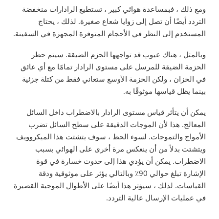
ومع ذلك ، فبمساعدة هوائي كبير ، تستطيع الرادارات منخفضة
التردد أيضًا أن تصل إلى زوايا شعاع صغيرة. لذلك ، يحتاج
المستخدم إلى النظر في الأحجام المتوفرة المجهزة في السفينة.
وبالمثل ، هناك عيوب قد تواجهها الحزم الضيقة. سيتم حظر
الحزمة الضيقة للمرسل على مستوى الرادار تمامًا مع أي عائق
في الخزان ، ولكن الحزمة الأوسع ستعاني فقط من كتلة جزئية
بينما يظل قياسها موثوقًا به.
يمكن أن يتأثر قياس مستوى الرادار بالاضطراب داخل السائل
المعالج. هذا لأن الموجات الدقيقة على سطح السائل تضرب
الأمواج والتموجات. لسوء الحظ ، سوف يتشتت هذا الميكروويف
ويتشتت بدلاً من أن ينعكس مرة أخرى على الهوائي بسبب
الاضطراب. يمكن أن يؤدي هذا إلى حدوث خسارة في قوة
الإشارة تبلغ حوالي 90٪ وبالتالي يؤثر على موثوقية ودقة
القياسات. لذلك ، سيؤثر هذا أيضًا على الأطوال الموجية القصيرة
في عمليات الإرسال عالية التردد.