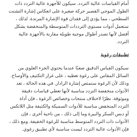
أمام القياسات عالية التردد. سيكون للأجهزة عالية التردد ذات
الطول الموجي القصير حركة صغيرة على انعكاس إشارة التشتت
السطحي ، مما يؤدي إلى فقدان قوة الإشارة المرتدة. لذلك ،
ستعمل أدوات مستوى الترددات المتوسطة والمنخفضة بشكل
أفضل لأنها تصدر أطوال موجية طويلة مقارنة بالأجهزة عالية
التردد.
تطبيقات رغوية
سيكون القياس الدقيق صعبًا عندما يحتوي الجزء العلوي من
السائل المقاس على رغوة تغطيه ، على غرار التكثيف والأوساخ.
وذلك لأن الرغوة ستمتص إشارة الرادار. في هذه الحالة ، تعد
الأدوات منخفضة التردد مناسبة لأنها تعطي قياسات دقيقة
وموثوقة. نظرًا لاختلاف منتجات وخصائص الرغوة ، فإن أداة
التردد المنخفض مناسبة للأدوات السميكة والكثيفة مثل اللاتكس
أو دبس السكر والبيرة وما إلى ذلك ، من ناحية أخرى ، فإن
الأدوات ذات التردد المتوسط مناسبة للرغوة الخفيفة. ومع ذلك ،
فإن الأدوات عالية التردد ليست مناسبة لأي تطبيق رغوي.