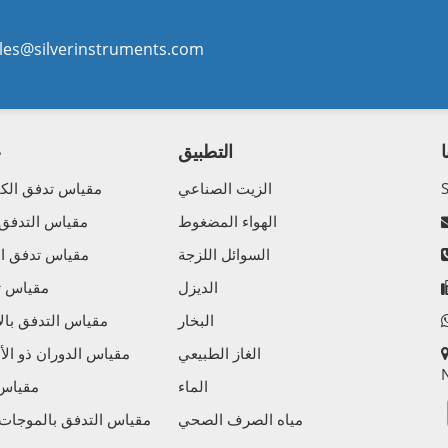
les@silverinstruments.com
التطبيق
ع
الزيت الصناعي
مقياس تدفق الكت
الهواء المضغوط
مقياس التدفق
السوائل اللزجة
مقياس تدفق الك
الديزل
مقياس تد
البخار
مقياس التدفق بالإ
الغاز الطبيعي
مقياس الدوران ذو الأ
N
الماء
مقياس 
مياه الصرف الصحي
مقياس التدفق بالموجات 