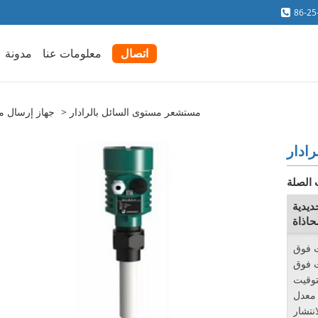
86-25
اتصال
معلومات عنا
مدونة
مستشعر مستوى السائل بالرادار
جهاز إرسال م
ادار
 الصلة
يدية
حاذاة
ت فوق
ت فوق
توقيت
 معدل