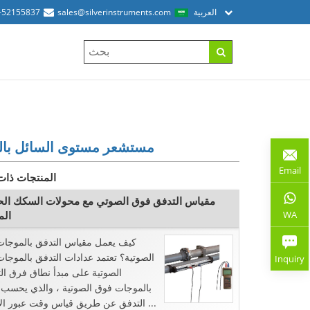
العربية
sales@silverinstruments.com
-52155837
مستشعر مستوى السائل بالر
Email
المنتجات ذات
مقياس التدفق فوق الصوتي مع محولات السكك الحد
WA
الم
كيف يعمل مقياس التدفق بالموجا
الصوتية؟ تعتمد عدادات التدفق بالموجا
Inquiry
الصوتية على مبدأ نطاق فرق ال
بالموجات فوق الصوتية ، والذي يحسب
التدفق عن طريق قياس وقت عبور الانتشار ...