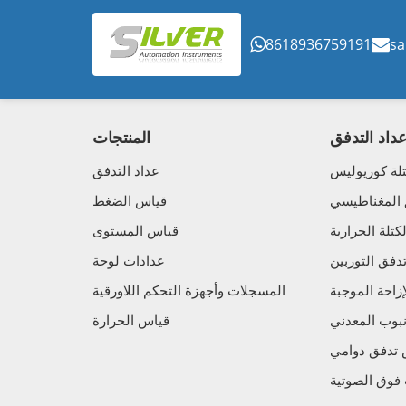
8618936759191
sa
داد التدفق
المنتجات
لة كوريوليس
عداد التدفق
 المغناطيسي
قياس الضغط
تلة الحرارية
قياس المستوى
فق التوربين
عدادات لوحة
زاحة الموجبة
المسجلات وأجهزة التحكم اللاورقية
نبوب المعدني
قياس الحرارة
تدفق دوامي
فوق الصوتية