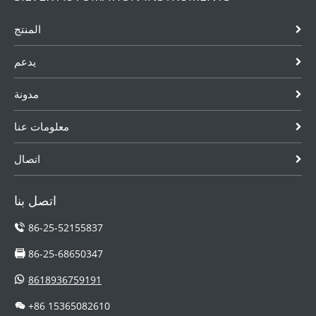
المنتج
يدعم
مدونة
معلومات عنا
اتصال
اتصل بنا
86-25-52155837
86-25-68650347
8618936759191
+86 15365082610