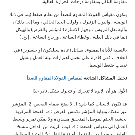
مقاومة التآكل ومقاومة درجات الحرارة العالية.
يتكون مقياس الفولاذ المقاوم للصدأ من نظام ضغط (بما في ذلك
الوصلة ، وأنبوب الزنبرك ، ولولب الحد الحالي ، وما إلى ذلك) ،
وآلية نقل التروس ، وجهاز الإشارة (المؤشر والقرص) والهيكل
(بما في ذلك العلبة ، وغطاء الساعة ، وزجاج الساعة ، إلخ. ).
بالنسبة للأداة المملوءة بسائل (عادة سيليكون أو جلسرين) في
الغلاف ، فهي قادرة على تحمل اهتزازات بيئة العمل وتقليل
تذبذب ضغط الوسط.
تحليل المشاكل الشائعة
لمقياس الفولاذ المقاوم للصدأ
الأول هو أن الإبرة لا تتحرك أو تتحرك بشكل نادر جدًا.
قد تكون الأسباب كما يلي: 1. لا يفتح صمام الفحص. 2. المؤشر
غير مفكك ونهاية المؤشر تلامس القرص ؛ 3. الفتحة المركزية
لحشية الختم لموصل المتحقق مسدودة ولا يمكن تمرير وسيط
العمل إلى مقياس الضغط ؛ 4. كوب الزيت من الداخل متسخ
للغاية ، ويسد أنبوب الزنبرك أو قناة النقل ؛ 5. الوعاء المطاطي