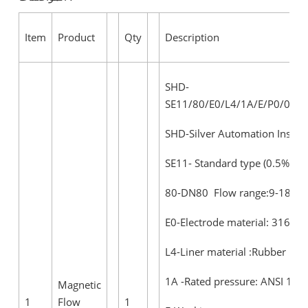
Item
Product
Qty
Description
SHD-
SE11/80/E0/L4/1A/E/P0/0/S0
SHD-Silver Automation Instr
SE11- Standard type (0.5% acc
80-DN80 Flow range:9-180m
E0-Electrode material: 316L
L4-Liner material :Rubber
1A -Rated pressure: ANSI 150
Magnetic
1
Flow
1