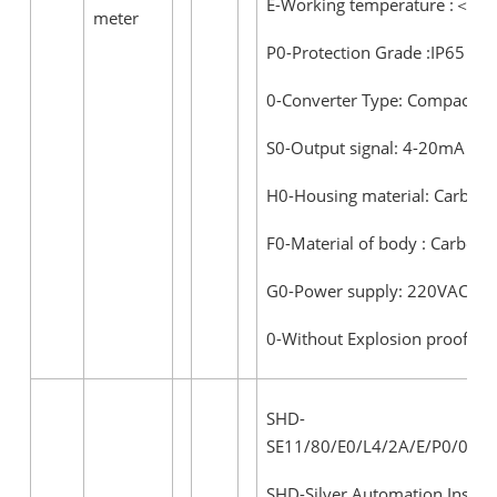
E-Working temperature :＜60
meter
P0-Protection Grade :IP65
0-Converter Type: Compact
S0-Output signal: 4-20mA
H0-Housing material: Carbon 
F0-Material of body : Carbon S
G0-Power supply: 220VAC (85
0-Without Explosion proof
SHD-
SE11/80/E0/L4/2A/E/P0/0/S0
SHD-Silver Automation Instr