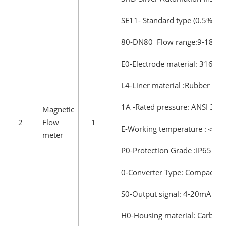
SE11- Standard type (0.5% acc
80-DN80 Flow range:9-180m
E0-Electrode material: 316L
L4-Liner material :Rubber
1A -Rated pressure: ANSI 300
Magnetic
2
Flow
1
E-Working temperature :＜60
meter
P0-Protection Grade :IP65
0-Converter Type: Compact
S0-Output signal: 4-20mA
H0-Housing material: Carbon 