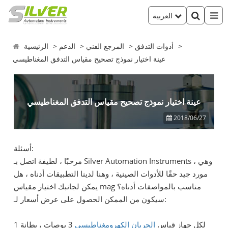
العربية
أدوات التدفق
المرجع الفني
الدعم
الرئيسية
عينة اختيار نموذج تصحيح مقياس التدفق المغناطيسي
عينة اختيار نموذج تصحيح مقياس التدفق المغناطيسي
2018/06/27
أسئلة:
مرحبًا ، لطيفة اتصل بـ Silver Automation Instruments ، وهي
مورد جيد حقًا للأدوات الصينية ، وهنا لدينا التطبيقات أدناه ، هل
يمكن لجانبك اختيار مقياس mag مناسب بالمواصفات أدناه؟
سيكون من الممكن الحصول على عرض أسعار لـ:
1 لكل جهاز قياس
الجريان الكهرومغناطيسي
3 بوصات ، بطانة