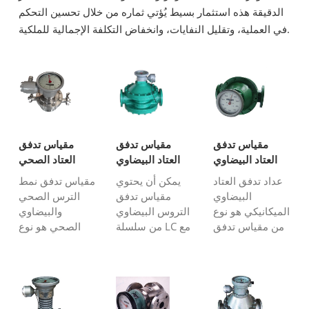
الدقيقة هذه استثمار بسيط يُؤتي ثماره من خلال تحسين التحكم
في العملية، وتقليل النفايات، وانخفاض التكلفة الإجمالية للملكية.
مقياس تدفق
مقياس تدفق
مقياس تدفق
العتاد البيضاوي
العتاد البيضاوي
العتاد الصحي
السجل
مع نابض
البيضاوي
عداد تدفق العتاد
يمكن أن يحتوي
مقياس تدفق نمط
الميكانيكي
البيضاوي
مقياس تدفق
الترس الصحي
الميكانيكي هو نوع
التروس البيضاوي
والبيضاوي
من مقياس تدفق
من سلسلة LC مع
الصحي هو نوع
الإزاحة الموجب
خرج النبض على
من مقياس
المضمن حيث
سجل ميكانيكي
التدفق الإيجابي
تكون الطاقة
مجهز أيضًا بنبض
(PD) الذي يمكن
الرئيسية مستحيلة
لنقل إشارات
استخدامه في
في الحقل أو لا
النبض لغرض
صناعة الألبان أو