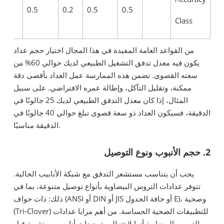
0.2
0.5
0.2
0.5
0.5
Class
من القواعد العامة المفيدة في هذا المجال اختيار حجم عداد
يكون فيه معدل تدفق التشغيل الطبيعي لديك حوالي 60% من
سعته القصوى. تضمن هذه الممارسة عمل العداد بأقصى دقة
ممكنة، وتقليل التآكل، وإطالة عمره الافتراضي. على سبيل
المثال، إذا كان معدل التدفق الطبيعي لديك 25 جالونًا في
الدقيقة، فسيكون العداد ذو سعة قصوى تبلغ حوالي 40 جالونًا في
الدقيقة مناسبًا.
2. حجم الأنبوب ونوع التوصيل
يجب أن يتناسب مستشعر التدفق مع شبكة الأنابيب الحالية.
تتوفر عدادات التروس البيضاوية بأنواع توصيل متنوعة، بما في
ذلك: ذات حواف (ANSI أو DIN أو JIS أو حافة الجدول E)، وصحية
(Tri-Clover) للتطبيقات الصحية الحساسة. من أهم مزايا عدادات
التروس البيضاوية أنها لا تتطلب تمديدات أنابيب مستقيمة قبل