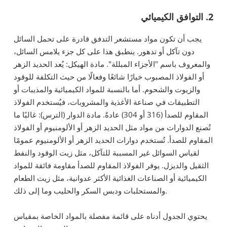
2. التوافق الكيميائي
يجب أن تكون مواد مستشعر التدفق قادرة على تحمل السائل
دون تآكل أو تدهور. ينطبق هذا على كل جزء يلامس السائل،
والمعروف باسم "الأجزاء المبللة". مادة الهيكل: يُعد الحديد الزهر
أو الفولاذ المصبوب خيارًا شائعًا وفعالًا من حيث التكلفة للوقود
والزيوت والشحوم. أما بالنسبة للمواد الكيميائية والمذيبات أو
التطبيقات في صناعة الأغذية والمشروبات، فيُستخدم الفولاذ
المقاوم للصدأ (316 أو 304) عادةً. مادة الدوار (الترس): غالبًا ما
تُصنع الدوارات من مواد مثل الحديد الزهر أو الألومنيوم أو الفولاذ
المقاوم للصدأ. تُستخدم دوارات الحديد الزهر أو الألومنيوم عمومًا
لقياس السوائل غير المسببة للتآكل، مثل زيت الوقود والنفط
الثقيل والديزل. يوفر الفولاذ المقاوم للصدأ مقاومة فائقة للمواد
الكيميائية أو الصناعات الغذائية الأكثر عدوانية، مثل زيت الطعام
والمستحلبات ودبس السكر والحليب وما إلى ذلك.
يحتوي الجدول أدناه على قائمة مفصلة بالمواد الخاصة بمقياس