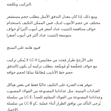
التركيب وتكلفته.
ومع ذلك، إذا كان معدل التدفق الأمثل يتطلب حجم مستشعر
مختلف عن حجم الأنبوب لديك، فمن الممكن التكيف باستخدام
حواف متناقصة (لتثبيت عداد أصغر في أنبوب أكبر) أو حواف
متوسعة (لتثبيت عداد أكبر في أنبوب أصغر).
قيود هامة على المنتج:
لا يُمكن تركيب LC-A (على الأرجح طراز مُحدد من مقاييس
التدفق) مع حواف مُخفِّضة أو مُوسِّعة. يتطلب تركيبه أن يكون
حجم خط الأنابيب مُطابقًا تمامًا لحجم حوافه.
تتوفر هذه القدرة على التكيف حاليًا فقط في بعض هياكل
العدادات المتينة، مثل عداداتنا المصنوعة من الفولاذ المصبوب
من سلسلة LC-E، وعداداتنا المصنوعة من الفولاذ المقاوم للصدأ
من سلسلة LC-B وC. يُرجى التأكد من توافق الطراز أثناء عملية
الاختيار.