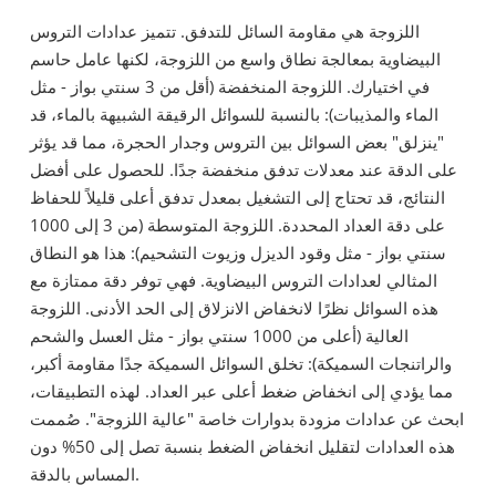
اللزوجة هي مقاومة السائل للتدفق. تتميز عدادات التروس
البيضاوية بمعالجة نطاق واسع من اللزوجة، لكنها عامل حاسم
في اختيارك. اللزوجة المنخفضة (أقل من 3 سنتي بواز - مثل
الماء والمذيبات): بالنسبة للسوائل الرقيقة الشبيهة بالماء، قد
"ينزلق" بعض السوائل بين التروس وجدار الحجرة، مما قد يؤثر
على الدقة عند معدلات تدفق منخفضة جدًا. للحصول على أفضل
النتائج، قد تحتاج إلى التشغيل بمعدل تدفق أعلى قليلاً للحفاظ
على دقة العداد المحددة. اللزوجة المتوسطة (من 3 إلى 1000
سنتي بواز - مثل وقود الديزل وزيوت التشحيم): هذا هو النطاق
المثالي لعدادات التروس البيضاوية. فهي توفر دقة ممتازة مع
هذه السوائل نظرًا لانخفاض الانزلاق إلى الحد الأدنى. اللزوجة
العالية (أعلى من 1000 سنتي بواز - مثل العسل والشحم
والراتنجات السميكة): تخلق السوائل السميكة جدًا مقاومة أكبر،
مما يؤدي إلى انخفاض ضغط أعلى عبر العداد. لهذه التطبيقات،
ابحث عن عدادات مزودة بدوارات خاصة "عالية اللزوجة". صُممت
هذه العدادات لتقليل انخفاض الضغط بنسبة تصل إلى 50% دون
المساس بالدقة.