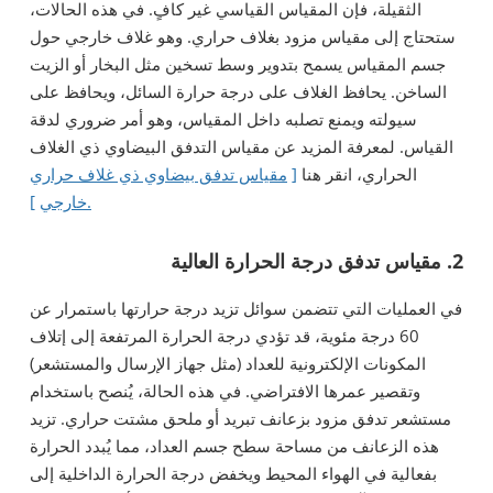
الثقيلة، فإن المقياس القياسي غير كافٍ. في هذه الحالات،
ستحتاج إلى مقياس مزود بغلاف حراري. وهو غلاف خارجي حول
جسم المقياس يسمح بتدوير وسط تسخين مثل البخار أو الزيت
الساخن. يحافظ الغلاف على درجة حرارة السائل، ويحافظ على
سيولته ويمنع تصلبه داخل المقياس، وهو أمر ضروري لدقة
القياس. لمعرفة المزيد عن مقياس التدفق البيضاوي ذي الغلاف
الحراري، انقر هنا
[
مقياس تدفق بيضاوي ذي غلاف حراري
].
خارجي
2. مقياس تدفق درجة الحرارة العالية
في العمليات التي تتضمن سوائل تزيد درجة حرارتها باستمرار عن
60 درجة مئوية، قد تؤدي درجة الحرارة المرتفعة إلى إتلاف
المكونات الإلكترونية للعداد (مثل جهاز الإرسال والمستشعر)
وتقصير عمرها الافتراضي. في هذه الحالة، يُنصح باستخدام
مستشعر تدفق مزود بزعانف تبريد أو ملحق مشتت حراري. تزيد
هذه الزعانف من مساحة سطح جسم العداد، مما يُبدد الحرارة
بفعالية في الهواء المحيط ويخفض درجة الحرارة الداخلية إلى