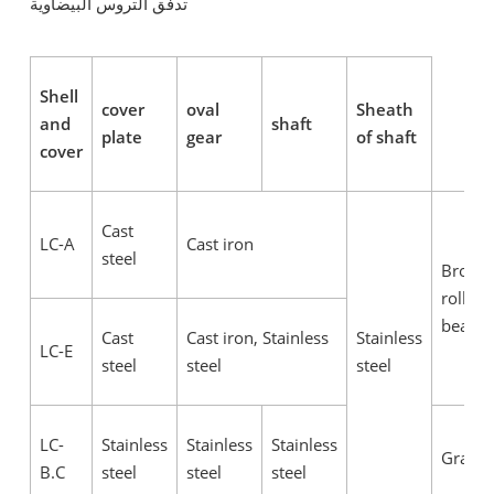
تدفق التروس البيضاوية
Shell
cover
oval
Sheath
and
shaft
plate
gear
of shaft
cover
Cast
LC-A
Cast iron
steel
Bronze
rolling
bearin
Cast
Cast iron, Stainless
Stainless
LC-E
steel
steel
steel
LC-
Stainless
Stainless
Stainless
Graphi
B.C
steel
steel
steel