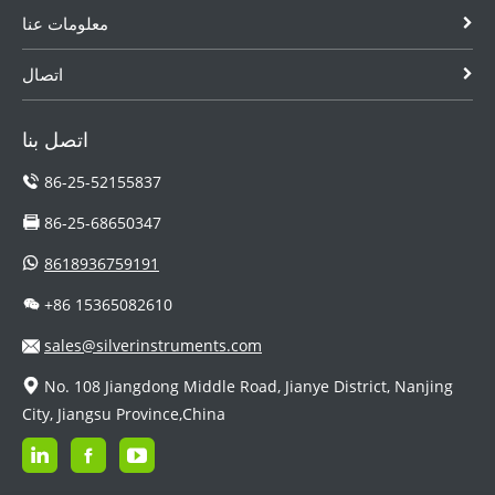
معلومات عنا
اتصال
اتصل بنا
86-25-52155837
86-25-68650347
8618936759191
+86 15365082610
sales@silverinstruments.com
No. 108 Jiangdong Middle Road, Jianye District, Nanjing
City, Jiangsu Province,China