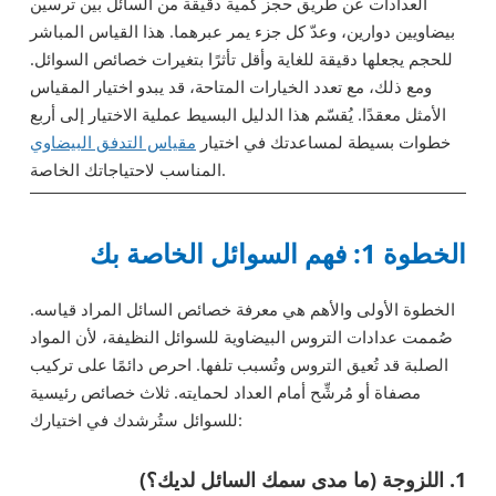
العدادات عن طريق حجز كمية دقيقة من السائل بين ترسين
بيضاويين دوارين، وعدّ كل جزء يمر عبرهما. هذا القياس المباشر
للحجم يجعلها دقيقة للغاية وأقل تأثرًا بتغيرات خصائص السوائل.
ومع ذلك، مع تعدد الخيارات المتاحة، قد يبدو اختيار المقياس
الأمثل معقدًا. يُقسّم هذا الدليل البسيط عملية الاختيار إلى أربع
خطوات بسيطة لمساعدتك في اختيار
مقياس التدفق البيضاوي
المناسب لاحتياجاتك الخاصة.
الخطوة 1: فهم السوائل الخاصة بك
الخطوة الأولى والأهم هي معرفة خصائص السائل المراد قياسه.
صُممت عدادات التروس البيضاوية للسوائل النظيفة، لأن المواد
الصلبة قد تُعيق التروس وتُسبب تلفها. احرص دائمًا على تركيب
مصفاة أو مُرشِّح أمام العداد لحمايته. ثلاث خصائص رئيسية
للسوائل ستُرشدك في اختيارك:
1. اللزوجة (ما مدى سمك السائل لديك؟)