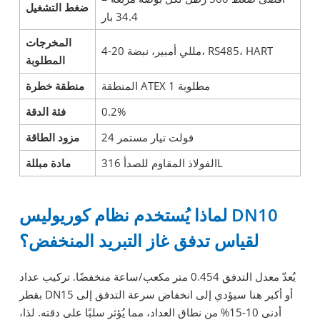
ضغط التشغيل
34.4 بار
المخرجات
4-20 مللي أمبير، نبضة، RS485، HART
المطلوبة
المنطقة ATEX 1 مطلوبة
منطقة خطرة
0.2%
فئة الدقة
24 فولت تيار مستمر
مزود الطاقة
الفولاذ المقاوم للصدأ 316L
مادة مبللة
لماذا يُستخدم نظام كوريوليس DN10
لقياس تدفق غاز التبريد المنخفض؟
يُعدّ معدل التدفق 0.454 متر مكعب/ساعة منخفضًا. تركيب عداد
بقطر DN15 أو أكبر هنا سيؤدي إلى انخفاض سرعة التدفق إلى
أدنى 10-15% من نطاق العداد، مما يُؤثر سلبًا على دقته. لذا،