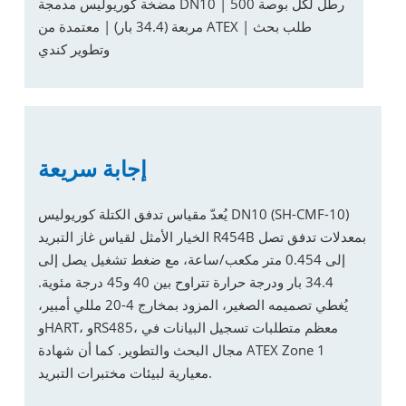
مضخة كوريوليس مدمجة DN10 | 500 رطل لكل بوصة
مربعة (34.4 بار) | معتمدة من ATEX | طلب بحث
وتطوير كندي
إجابة سريعة
يُعدّ مقياس تدفق الكتلة كوريوليس DN10 (SH-CMF-10)
الخيار الأمثل لقياس غاز التبريد R454B بمعدلات تدفق تصل
إلى 0.454 متر مكعب/ساعة، مع ضغط تشغيل يصل إلى
34.4 بار ودرجة حرارة تتراوح بين 40 و45 درجة مئوية.
يُغطي تصميمه الصغير، المزود بمخارج 4-20 مللي أمبير،
وHART، وRS485، معظم متطلبات تسجيل البيانات في
مجال البحث والتطوير. كما أن شهادة ATEX Zone 1
معيارية لبيئات مختبرات التبريد.