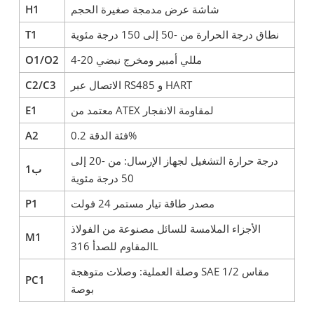
شاشة عرض مدمجة صغيرة الحجم
H1
نطاق درجة الحرارة من -50 إلى 150 درجة مئوية
T1
4-20 مللي أمبير ومخرج نبضي
O1/O2
الاتصال عبر RS485 و HART
C2/C3
معتمد من ATEX لمقاومة الانفجار
E1
فئة الدقة 0.2%
A2
درجة حرارة التشغيل لجهاز الإرسال: من -20 إلى
ب1
50 درجة مئوية
مصدر طاقة تيار مستمر 24 فولت
P1
الأجزاء الملامسة للسائل مصنوعة من الفولاذ
M1
المقاوم للصدأ 316L
وصلة العملية: وصلات متوهجة SAE مقاس 1/2
PC1
بوصة