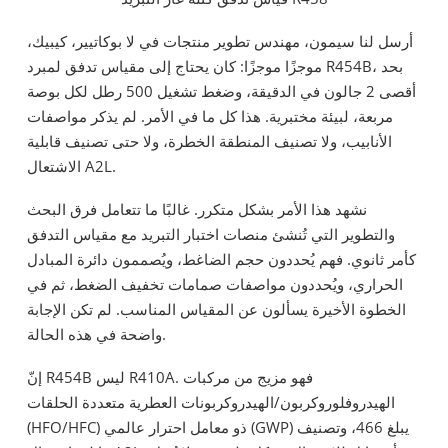
أرسل لنا سيمون، مهندس تطوير منتجات في لا بوكاتيير، كيبيك،
موجزًا ​​موجزًا: كان يحتاج إلى مقياس تدفق لمبرد R454B، بحد
أقصى 2 جالون في الدقيقة، وضغط تشغيل 500 رطل لكل بوصة
مربعة، لبيئة مختبرية. هذا كل ما في الأمر. لم يذكر مواصفات
الأنابيب، ولا تصنيف المنطقة الخطرة، ولا حتى تصنيف قابلية
الاشتعال A2L.
نشهد هذا الأمر بشكل متكرر. غالبًا ما تتعامل فرق البحث
والتطوير التي تُنشئ منصات اختبار التبريد مع مقياس التدفق
كأمر ثانوي. فهم يُحددون حجم الضاغط، ويُصممون دائرة المبادل
الحراري، ويُحددون مواصفات صمامات تخفيف الضغط، ثم في
الخطوة الأخيرة يسألون عن المقياس المناسب. لم تكن الإجابة
واضحة في هذه الحالة.
إنّ R454B ليس R410A. فهو مزيج من مركبات
الهيدروفلوروكربون/الهيدروكربونات العطرية متعددة الحلقات
(HFO/HFC) ذو معامل احترار عالمي (GWP) يبلغ 466، وتصنيف