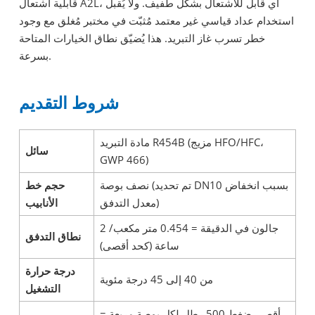
قابلية اشتعال A2L، أي قابل للاشتعال بشكل طفيف. ولا يُقبل
استخدام عداد قياسي غير معتمد مُثبّت في مختبر مُغلق مع وجود
خطر تسرب غاز التبريد. هذا يُضيّق نطاق الخيارات المتاحة
بسرعة.
شروط التقديم
مادة التبريد R454B (مزيج HFO/HFC،
سائل
GWP 466)
نصف بوصة (تم تحديد DN10 بسبب انخفاض
حجم خط
معدل التدفق)
الأنابيب
2 جالون في الدقيقة = 0.454 متر مكعب/
نطاق التدفق
ساعة (كحد أقصى)
درجة حرارة
من 40 إلى 45 درجة مئوية
التشغيل
أقصى ضغط 500 رطل لكل بوصة مربعة =