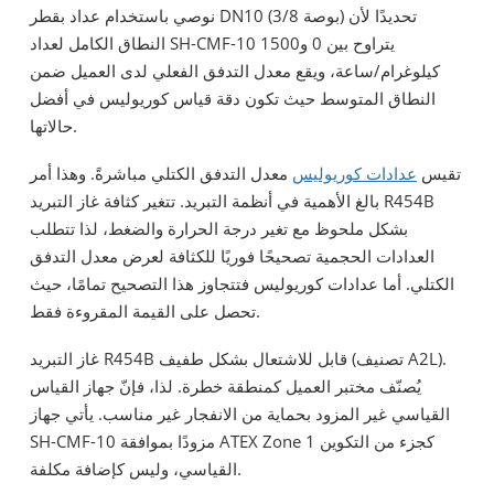
نوصي باستخدام عداد بقطر DN10 (3/8 بوصة) تحديدًا لأن
النطاق الكامل لعداد SH-CMF-10 يتراوح بين 0 و1500
كيلوغرام/ساعة، ويقع معدل التدفق الفعلي لدى العميل ضمن
النطاق المتوسط ​​حيث تكون دقة قياس كوريوليس في أفضل
حالاتها.
تقيس
عدادات كوريوليس
معدل التدفق الكتلي مباشرةً. وهذا أمر
بالغ الأهمية في أنظمة التبريد. تتغير كثافة غاز التبريد R454B
بشكل ملحوظ مع تغير درجة الحرارة والضغط، لذا تتطلب
العدادات الحجمية تصحيحًا فوريًا للكثافة لعرض معدل التدفق
الكتلي. أما عدادات كوريوليس فتتجاوز هذا التصحيح تمامًا، حيث
تحصل على القيمة المقروءة فقط.
غاز التبريد R454B قابل للاشتعال بشكل طفيف (تصنيف A2L).
يُصنّف مختبر العميل كمنطقة خطرة. لذا، فإنّ جهاز القياس
القياسي غير المزود بحماية من الانفجار غير مناسب. يأتي جهاز
SH-CMF-10 مزودًا بموافقة ATEX Zone 1 كجزء من التكوين
القياسي، وليس كإضافة مكلفة.