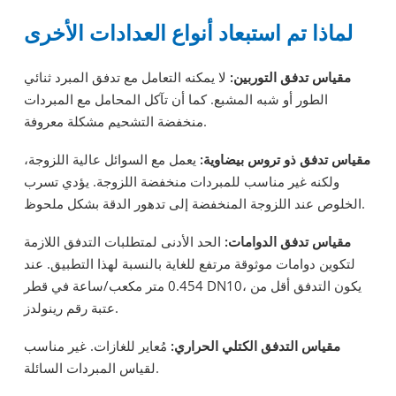
لماذا تم استبعاد أنواع العدادات الأخرى
مقياس تدفق التوربين:
لا يمكنه التعامل مع تدفق المبرد ثنائي
الطور أو شبه المشبع. كما أن تآكل المحامل مع المبردات
منخفضة التشحيم مشكلة معروفة.
مقياس تدفق ذو تروس بيضاوية:
يعمل مع السوائل عالية اللزوجة،
ولكنه غير مناسب للمبردات منخفضة اللزوجة. يؤدي تسرب
الخلوص عند اللزوجة المنخفضة إلى تدهور الدقة بشكل ملحوظ.
مقياس تدفق الدوامات:
الحد الأدنى لمتطلبات التدفق اللازمة
لتكوين دوامات موثوقة مرتفع للغاية بالنسبة لهذا التطبيق. عند
0.454 متر مكعب/ساعة في قطر DN10، يكون التدفق أقل من
عتبة رقم رينولدز.
مقياس التدفق الكتلي الحراري:
مُعاير للغازات. غير مناسب
لقياس المبردات السائلة.