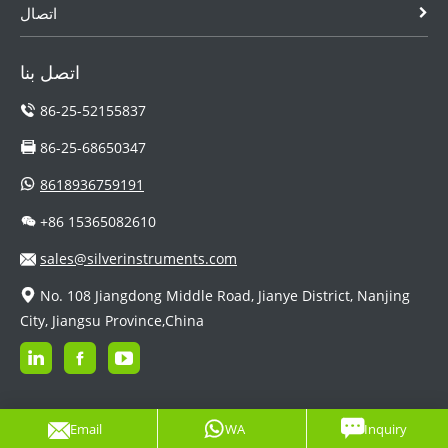
اتصال
اتصل بنا
86-25-52155837
86-25-68650347
8618936759191
+86 15365082610
sales@silverinstruments.com
No. 108 Jiangdong Middle Road, Jianye District, Nanjing
City, Jiangsu Province,China
Email
WA
Inquiry