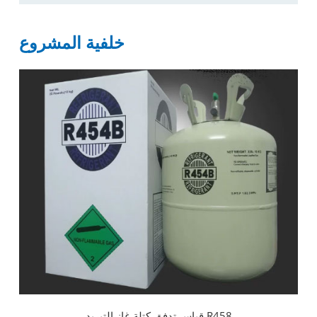
خلفية المشروع
قياس تدفق كتلة غاز التبريد R458