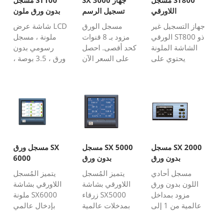
اللاورقي
تسجيل الرسم
بدون ورق ملون
البياني / مسجل
جهاز التسجيل غير
مسجل الورق
شاشة عرض LCD
الورق
الورقي ST800 ذو
مزود بـ 8 قنوات
ملونة ، مسجل
الشاشة الملونة
كحد أقصى. احصل
رسومي بدون
يحتوي على
على السعر الآن
ورق ، 3.5 بوصة ،
مدخلات عالمية
من الصين
إدخال عالمي 1 ~
بحد أقصى 48
المصنعة للمسجل
4 قنوات ، خيار
قناة بحجم 10.4
اللاورقي بسعر
بطاقة SD
بوصة. E-thernet
منخفض
، بطاقة SD ،
واجهة USB ،
خيارات وظائف
RS485.
مسجل SX 2000
مسجل SX 5000
مسجل ورق SX
بدون ورق
بدون ورق
6000
مسجل أحادي
يتميز المُسجل
يتميز المُسجل
اللون بدون ورق
اللاورقي بشاشة
اللاورقي بشاشة
مزود بمداخل
زرقاء SX5000
ملونة SX6000
عالمية من 1 إلى
بمدخلات عالمية
بإدخال عالمي
4 قنوات. حجمه
ذات 16 قناة بحد
بحد أقصى 16