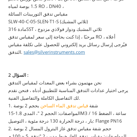
1.5 بوصة لمياه RO ، DN40 ،
مقياس تدفق التوربينات السائلة
SLW-40-C-05-SLEN-T1-S (ثلاثي المشبك)
مادة 316SST ، ثلاثي المشبك ودوار فولاذي مزدوج
مرحبًا ، إذا كنت بحاجة إلى سعر لمقياس تدفق RO أعلاه ،
فيُرجى إرسال رسائل بريد إلكتروني للحصول على تكلفة مقياس
sales@silverinstruments.com
التدفق.
السؤال 2 :
نحن مهتمون بشراء بعض المعدات لمقياس التدفق
يرجى اختيار عدادات التدفق المناسبة للتطبيق أدناه ، فنحن نقدم
لك التفاصيل الكاملة والتفاصيل الفنية.
1. شفة
قياس تدفق الماء الساخن
بحجم 2 بوصة
المواصفات: الحجم 2 "، المدى 1.8-15M3 / ساعة ، الضغط 16
بار ، درجة الحرارة 130 درجة مئوية ، التوصيل: Flange PN16
2. حجم شفة مقياس تدفق غاز البترول المسال 2 بوصة
المواصفات: مقياس تدفق الغاز خيط مدبب 2 "تدفق 5 ~ 100 م