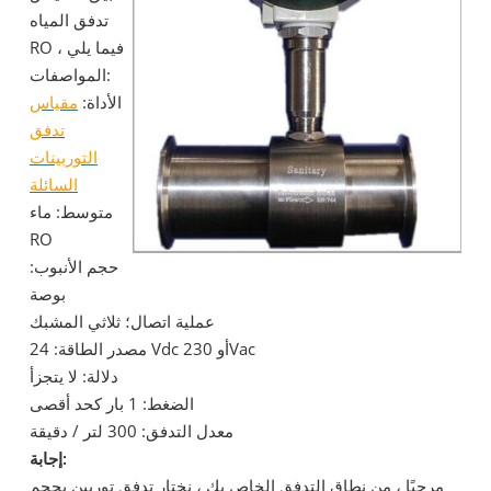
تدفق المياه
RO ، فيما يلي
المواصفات:
الأداة:
مقياس
تدفق
التوربينات
السائلة
متوسط: ماء
RO
حجم الأنبوب:
بوصة
عملية اتصال؛ ثلاثي المشبك
مصدر الطاقة: 24 Vdc أو 230Vac
دلالة: لا يتجزأ
الضغط: 1 بار كحد أقصى
معدل التدفق: 300 لتر / دقيقة
إجابة:
مرحبًا ، من نطاق التدفق الخاص بك ، نختار تدفق توربين بحجم