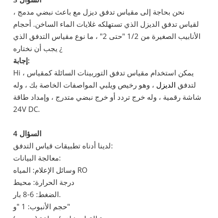
نحن بحاجة إلى مقياس تدفق ديزل مع باعث نبضي مدمج ،
لقياس تدفق الديزل الذي تستهلكه غلايات الماء الساخن. أحجام
الأنابيب الصغيرة من 1/2 "حتى 2" ، ما نوع مقياس التدفق الذي
يجب أن نختاره ¿
إجابة:
Hi ، يمكن استخدام مقياس تدفق التوربينات السائلة كمقياس
لتدفق
الديزل
، وهو رخيص ويلبي المواصفات الخاصة بك ، وله
شاشة رقمية ، وله خرج تردد أو خرج نبضي متدرج ، وإمداد طاقة
24V DC.
السؤال 4
لدينا أدناه تطبيقات قياس التدفق:
معالجة البيانات:
وسائل الإعلام: المياه RO
درجة الحرارة: محيط
الضغط: 6-8 بار.
حجم الأنبوب: 1 "و"