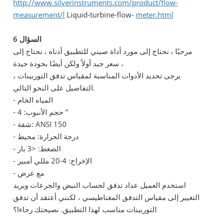
http://www.silverinstruments.com/product/flow-
measurement/l
Liquid-turbine-flow-
meter.html
السؤال 6
مرحبًا ، نحتاج إلى مورد أداة صيني للتطبيق أدناه ، نحتاج إلى
سعر جيد أولاً ولكن أيضًا بجودة جيدة ،
يرجى تحديد الأدوات المناسبة لمقياس تدفق التوربينات ،
التفاصيل على النحو التالي.
- المياه الخام
- حجم الأنبوب: 4 "
- شفة: ANSI 150
- درجة الحرارة: محيط
- الضغط: <3 بار
- الإخراج: 4-20 مللي أمبير
- مع عرض
استخدم العميل عداد تدفق لحساب النبض والجرعات ويريد
التغيير إلى مقياس التدفق المغناطيسي ، لكنني أعتقد أن تدفق
التوربينات مناسب لهذا التطبيق. نصيحتك رجاءا؟