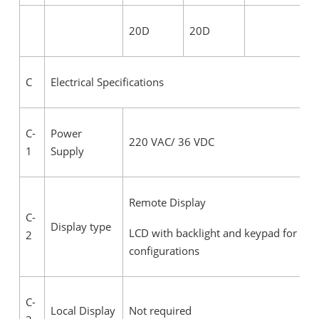
20D
20D
C
Electrical Specifications
C-
Power
220 VAC/ 36 VDC
1
Supply
Remote Display
C-
Display type
LCD with backlight and keypad for
2
configurations
C-
Local Display
Not required