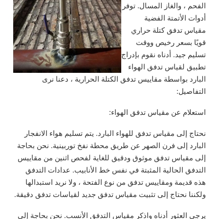
الفحم ، والغاز المسال. توفر
أدوات الأتمتة الفضية
مقياس تدفق كتلة حراري
قويًا بسعر رخيص ووقت
تسليم جيد. أدناه نقوم بإدراج
تطبيق لقياس تدفق الهواء
البارد بواسطة مقاييس تدفق الكتلة الحرارية ، دعنا نرى
التفاصيل:
استعلام عن مقياس تدفق الهواء:
نحتاج إلى مقياس تدفق للهواء البارد. يتم تسليم هواء الانفجار
البارد إلى فرن الصهر عن طريق محطة نفخ توربينية. نحن بحاجة
إلى مقياس تدفق موثوق ودقيق للغاية لفحص اثنين من مقاييس
التدفق الحالية المثبتة في نفس خط الأنابيب. عدادات التدفق
هذه قديمة ومقاييس تدفق من نوع الفتحة ، ولا نريد استبدالها
ولكننا نحتاج إلى تثبيت مقياس تدفق جديد لقياسات تدفق دقيقة.
يرجى العثور أدناه واذكر مقياس التدفق الأنسب. نحن بحاجة إلى