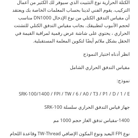
الكتلة الحرارية نوع التثبيت الذي سيوفر لك الكثير من أعمال
التركيب. يقوم الفني لدينا بحساب المعلمات الخاصة بك ويعتقد
أن مقياس التدفق الكتلي من نوع الإدخال DN1000 مناسب
لحجم الأنبوب لتطبيقك. بجانب مقياس التدفق الكتلي للتشتت
الحراري ، يحتوي على شاشة عرض رقمية لمراقبة القيمة في
الحقل بشكل ملائم أيضًا لتكوين المعلمة المستقبلية.
انظر أدناه اختيار النموذج
مقياس التدفق الحراري الشامل
نموذج:
SRK-100/1400 / FPI / TW / 6 / A0 / T3 / P1 / D / 1 / E
جهاز قياس التدفق الحراري سلسلة SRK-100
1400-مقياس تدفق الغاز حجم 1000 مم
نوع FPI البعيد ونوع المكون الإضافي TW-Thread وقاعدة اللحام