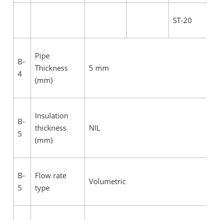
ST-20
Pipe
B-
Thickness
5 mm
4
(mm)
Insulation
B-
thickness
NIL
5
(mm)
B-
Flow rate
Volumetric
5
type