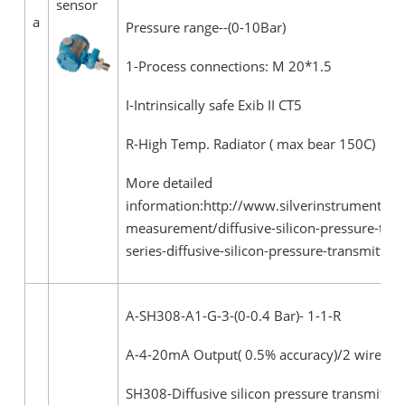
sensor
a
Pressure range--(0-10Bar)
1-Process connections: M 20*1.5
I-Intrinsically safe Exib II CT5
R-High Temp. Radiator ( max bear 150C)
More detailed
information:http://www.silverinstruments.c
measurement/diffusive-silicon-pressure-tran
series-diffusive-silicon-pressure-transmitt.ht
A-SH308-A1-G-3-(0-0.4 Bar)- 1-1-R
A-4-20mA Output( 0.5% accuracy)/2 wire
SH308-Diffusive silicon pressure transmitter