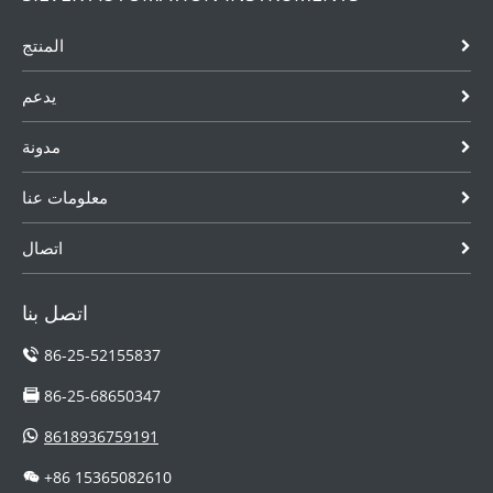
المنتج
يدعم
مدونة
معلومات عنا
اتصال
اتصل بنا
86-25-52155837
86-25-68650347
8618936759191
+86 15365082610