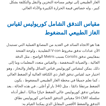
الغاز الطبيعي إلى توفير مساحة التخزين والنقل والتكلفة بشكل
كبير ، وله خصائص قيمة الحرارة الكبيرة والأداء العالي.
مقياس التدفق الشامل كوريوليس لقياس
الغاز الطبيعي المضغوط
هذا هو الاتجاه السائد في العديد من المصانع العملية التي تستبدل
الآن عدادات تدفق مخروط V-con التقليدية ، ولوحة الفتحة
بمقاييس تدفق Coriolis بسبب Metris الواضح ، مثل الدقة
العالية ، والصيانة المنخفضة ، والقياس متعدد المعلمات وما إلى
ذلك. يمكن لمقياس كوريوليس قياس السائل والغاز والبخار ، وهو
اختيار جيد لقياس تدفق الغاز ذي الكثافة العالية أو الضغط العالي
، كما نعلم جميعًا في محطة الغاز الطبيعي المضغوط ، يكون
الضغط مرتفعًا دائمًا ، مثل 340 بار أو أعلى ، في هذه الحالة ، يعد
مقياس تدفق كوريوليس عالي الضغط خيارًا مثاليًا ، انظر أدناه
سلسلة SH-CMF مقياس التدفق الجماعي كوريوليس نطاق
التدفق والضغط الأقصى المقابل الذي يمكننا القيام به: