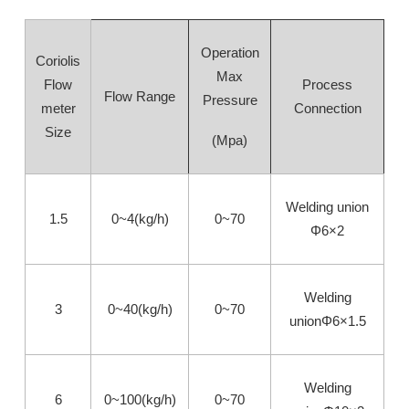
Operation
Coriolis
Max
Flow
Process
Flow Range
Pressure
meter
Connection
Size
(Mpa)
Welding union
1.5
0~4(kg/h)
0~70
Φ6×2
Welding
3
0~40(kg/h)
0~70
unionΦ6×1.5
Welding
6
0~100(kg/h)
0~70