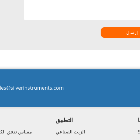
إرسال
les@silverinstruments.com
التطبيق
ع
الزيت الصناعي
مقياس تدفق الكت