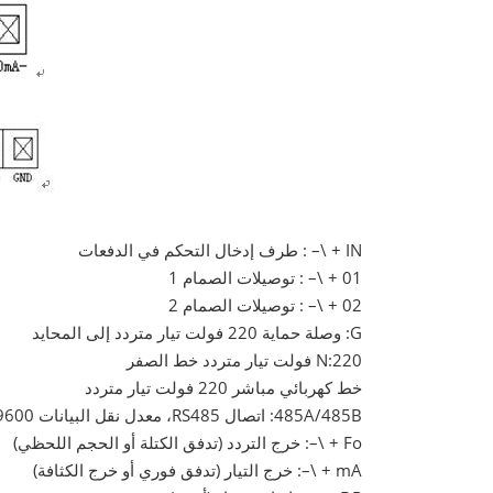
IN + \– : طرف إدخال التحكم في الدفعات
01 + \– : توصيلات الصمام 1
02 + \– : توصيلات الصمام 2
G: وصلة حماية 220 فولت تيار متردد إلى المحايد
N:220 فولت تيار متردد خط الصفر
خط كهربائي مباشر 220 فولت تيار متردد
485A/485B: اتصال RS485، معدل نقل البيانات 9600. عنوان IP "1"
Fo + \–: خرج التردد (تدفق الكتلة أو الحجم اللحظي)
mA + \–: خرج التيار (تدفق فوري أو خرج الكثافة)