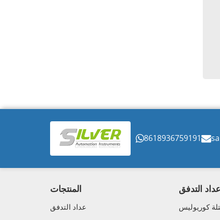
8618936759191
sa
داد التدفق
المنتجات
لة كوريوليس
عداد التدفق