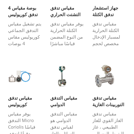
جهاز استشعار
مقياس تدفق
4 بوصة مقياس
تدفق الكتلة
التشتت الحراري
تدفق كوريوليس
الحرارية من نوع
في الخط
مقياس تدفق
يوفر مقياس تدفق
يتم تشغيل مقياس
الإدراج
الكتلة الحرارية
الكتلة الحرارية
التدفق الجماعي
لمسبار الإدخال
من النوع المضمن
كوريوليس مقاس
مخصص لحجم
قياسًا مباشرًا
4 بوصات
خط الأنابيب
للكتلة أو قياس
باستخدام مبدأ
الكبير أو قياس
التدفق الحجمي
قوة كوريوليس.
تدفق الغاز أو
القياسي للغاز أو
مستشعر تدفق
الهواء ، فمن
الهواء. يعتبر
كوريوليس مقاس
السهل
مسبار تدفق
4 بوصات كبير
للمستخدمين
الكتلة الحرارية
الحجم نسبيًا ،
التثبيت أو الإزالة
في الخط مثاليًا
ومقياس التدفق
من نقاط التثبيت
لخط الأنابيب في
ضخم جدًا.
مقياس تدفق
مقياس التدفق
مقياس تدفق
دون الحاجة إلى
غضون 4 بوصة ...
يستخدم على
التوربينات الغازية
الدوامي
كوريوليس
قطع ...
نطاق واسع لكتلة
منخفض التدفق
مقياس تدفق
مقياس التدفق
يوفر مقياس
دقيقة ...
الصغير
الغاز القوي للغاز
الدوامي هو
التدفق Micro
الطبيعي ، غاز
لقياس تدفق
Coriolis قياسًا
البترول المسال ،
السائل والغاز
دقيقًا لتدفق