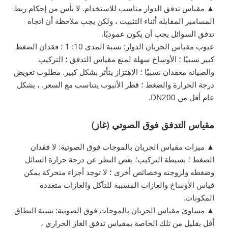
▲ مقياس تدفق الدوار مناسب للاستخدام. لا بأس من إحكام ربط
المسامير المقابلة أثناء التثبيت ، ولكن يجب ملاحظة أن اتجاه
تدفق السوائل يجب أن يكون عموديًا.
عيوب مقياس الجريان الدوار: نسبة المدى 10: 1 ؛ فقدان الضغط
كبير نسبيًا ؛ الأوساخ سهلة لمنع مقياس التدفق ؛ التركيب
والصيانة معقدان نسبيًا ؛ الاهتزاز يتأثر بشكل كبير. مطلوب تعويض
درجة الحرارة والضغط ؛ قطر الأنبوب يتناسب مع السعر. ، بشكل
عام أقل من DN200.
مقياس التدفق فوق الصوتي (غاز)
▲ ميزات مقياس الجريان بالموجات فوق الصوتية: لا فقدان
الضغط ؛ بسيطة التركيب؛ بغض النظر عن درجة حرارة السائل
وضغطه ولزوجته وخصائص أخرى ؛ لا توجد أجزاء متحركة يمكن
قياس الأوساخ والغازات المسببة للتآكل والغازات متعددة
المكونات.
▲ مساوئ مقياس الجريان بالموجات فوق الصوتية: نسبة النطاق
أقل بقليل من تلك الخاصة بمقياس تدفق الغاز الحراري ،