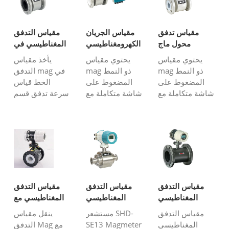
بحجم كبير ، مثل
الصغير الذي
وحدة GPRS /
مياه الصرف
يمكننا توفيره هو
GSM / CDMA
الصحي والمياه
1/8 "، 1/4" ، 3/8
مدمجة يمكنها
مقياس تدفق
مقياس الجريان
مقياس التدفق
المحمولة ...
"، 1/2" ، 3/4 ".
إرسال قيمة
محول ماج
الكهرومغناطيسي
المغناطيسي في
تستخدم مقاييس
قياس التدفق إلى
المضغوط
عن بعد
الخط
يحتوي مقياس
يحتوي مقياس
يأخذ مقياس
التدف...
الخادم السحابي
mag ذو النمط
mag ذو النمط
التدفق mag في
لتحقيق...
المضغوط على
المضغوط على
الخط قياس
شاشة متكاملة مع
شاشة متكاملة مع
سرعة تدفق قسم
مستشعرات
مستشعرات
خط الأنابيب
التدفق
التدفق
بالكامل حيث يتم
المغناطيسي التي
المغناطيسي التي
تركيب مستشعر
يسهل قراءة معدل
يسهل قراءة معدل
mag. إنه يقيس
التدفق وتكوينات
التدفق وتكوينات
معدل تدفق حجم
المعلمات. يتم
المعلمات. يتم
السائل الموصل ،
استخدامه عادة
استخدامه عادة
وله تأثيرات قليلة
عندما تكون بيئة
عندما تكون بيئة
على تصميم
مقياس التدفق
مقياس التدفق
مقياس التدفق
التشغيل ...
التشغيل ...
السوائل ...
المغناطيسي
المغناطيسي
المغناطيسي مع
للطين
الصحي
Profibus-DP
مقياس التدفق
مستشعر SHD-
ينقل مقياس
المغناطيسي
SE13 Magmeter
التدفق Mag مع