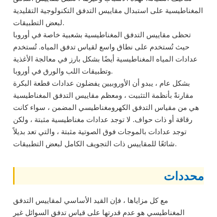
المغناطيسية على استبدال مقاييس التدفق التكنولوجية التقليدية
لبعض التطبيقات.
تحظى مقاييس التدفق المغناطيسية بشعبية خاصة في أوروبا
حيث تُستخدم على نطاق واسع لقياس تدفق المياه. تُستخدم
عدادات المياه المغناطيسية أيضًا بشكل بارز في معالجة الأغذية
وتطبيقات اللب والورق في أوروبا.
بشكل عام ، يبدو أن الأوروبيين يفضلون عدادات قطعة البكرة
مقارنةً بأنظمة التثبيت ، ومعظم مقاييس التدفق المغناطيسية
هي من مقياس التدفق الكهرومغناطيسي المضمن ، سواء كانت
رقاقة أو ذات حواف. لا توجد عدادات مغناطيسية مثبتة ، ولكن
توجد عدادات بالموجات فوق الصوتية مثبتة ، والتي تعد بديلاً
شائعًا للمقاييس ذات التجويف الكامل لبعض التطبيقات.
محددات
مع كل مزاياها ، فإن القيد الأساسي لمقاييس التدفق
المغناطيسي هو عدم قدرتها على قياس تدفق السوائل غير