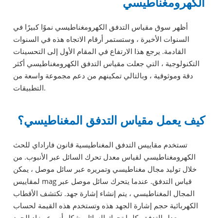
الكهرومغناطيسي
أظهر سوق مقياس التدفق الكهرومغناطيسي نموًا كبيرًا في
السنوات الأخيرة ، وستستمر أرقام الاتجاه هذه في السنوات
القادمة. يرجع هذا الارتفاع في المقام الأول إلى التحسينات
التكنولوجية ، التي جعلت مقياس التدفق الكهرومغناطيسي أكثر
دقة وموثوقية ، وبالتالي تمكينهم من دعم مجموعة واسعة من
التطبيقات.
كيف يعمل مقياس التدفق المغناطيسي؟
تستخدم مقاييس التدفق المغناطيسية قانون فاراداي للحث
الكهرومغناطيسي لقياس معدل تحرك السائل عبر الأنبوب. من
خلال توليد مجال مغناطيسي وتمريره عبر سائل موصل ، يمكن
لمقاييس mag قياس التدفق. عندما يتحرك سائل موصل عبر
المجال المغناطيسي ، يتم إنشاء إشارة جهد. تكتشف الأقطاب
الكهربائية حجم إشارة الجهد هذه وتستخدم هذه القيمة لحساب
معدل التدفق. كلما تحرك السائل بشكل أسرع ، زاد الجهد