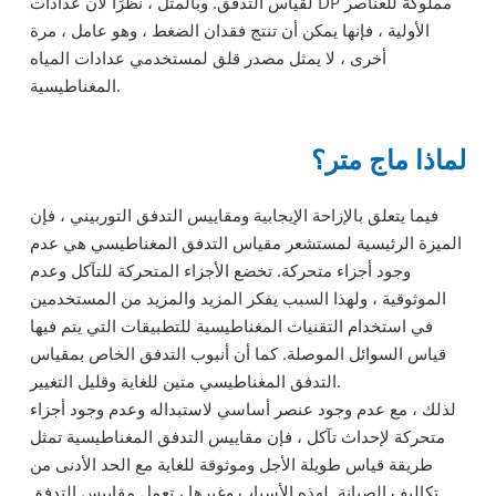
لقياس التدفق. وبالمثل ، نظرًا لأن عدادات DP مملوكة للعناصر
الأولية ، فإنها يمكن أن تنتج فقدان الضغط ، وهو عامل ، مرة
أخرى ، لا يمثل مصدر قلق لمستخدمي عدادات المياه
المغناطيسية.
لماذا ماج متر؟
فيما يتعلق بالإزاحة الإيجابية ومقاييس التدفق التوربيني ، فإن
الميزة الرئيسية لمستشعر مقياس التدفق المغناطيسي هي عدم
وجود أجزاء متحركة. تخضع الأجزاء المتحركة للتآكل وعدم
الموثوقية ، ولهذا السبب يفكر المزيد والمزيد من المستخدمين
في استخدام التقنيات المغناطيسية للتطبيقات التي يتم فيها
قياس السوائل الموصلة. كما أن أنبوب التدفق الخاص بمقياس
التدفق المغناطيسي متين للغاية وقليل التغيير.
لذلك ، مع عدم وجود عنصر أساسي لاستبداله وعدم وجود أجزاء
متحركة لإحداث تآكل ، فإن مقاييس التدفق المغناطيسية تمثل
طريقة قياس طويلة الأجل وموثوقة للغاية مع الحد الأدنى من
تكاليف الصيانة. لهذه الأسباب وغيرها ، تعمل مقاييس التدفق